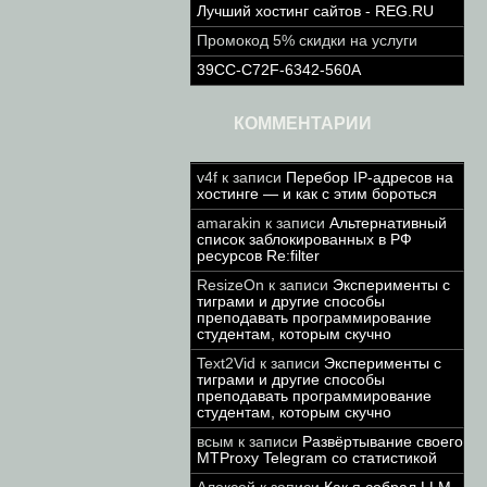
Лучший хостинг сайтов - REG.RU
Промокод 5% скидки на услуги
39CC-C72F-6342-560A
КОММЕНТАРИИ
v4f
к записи
Перебор IP-адресов на
хостинге — и как с этим бороться
amarakin
к записи
Альтернативный
список заблокированных в РФ
ресурсов Re:filter
ResizeOn
к записи
Эксперименты с
тиграми и другие способы
преподавать программирование
студентам, которым скучно
Text2Vid
к записи
Эксперименты с
тиграми и другие способы
преподавать программирование
студентам, которым скучно
всым
к записи
Развёртывание своего
MTProxy Telegram со статистикой