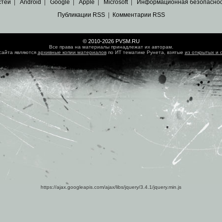
стей
|
Android
|
Google
|
Apple
|
Microsoft
|
Информационная безопасно
Публикации RSS
|
Комментарии RSS
© 2010-2026 PVSM.RU
Все права на материалы принадлежат их авторам.
сайта являются
архивные копии материалов
по ИТ тематике Рунета, взятые
из открытых и 
https://ajax.googleapis.com/ajax/libs/jquery/3.4.1/jquery.min.js