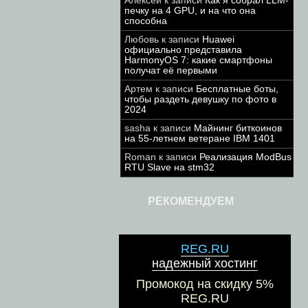
Алексей
к записи
Как я собрал LLM-
печку на 4 GPU, и на что она
способна
Любовь
к записи
Huawei
официально представила
HarmonyOS 7: какие смартфоны
получат её первыми
Артем
к записи
Бесплатные боты,
чтобы раздеть девушку по фото в
2024
sasha
к записи
Майнинг биткоинов
на 55-летнем ветеране IBM 1401
Roman
к записи
Реализация ModBus
RTU Slave на stm32
РЕКОМЕНДУЕМ
REG.RU
надежный хостинг
Промокод на скидку 5%
REG.RU