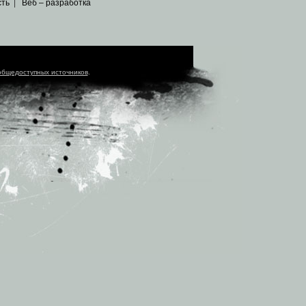
сть
|
Веб – разработка
общедоступных источников
.