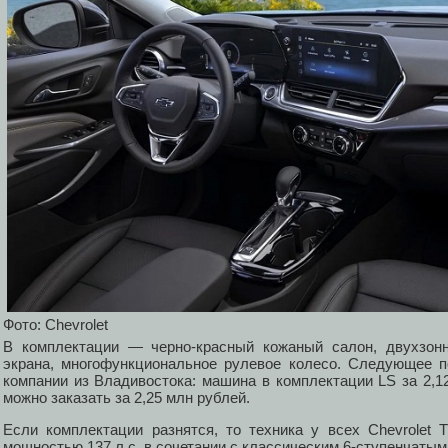
Фото: Chevrolet
В комплектации — черно-красный кожаный салон, двухзонн
экрана, многофункциональное рулевое колесо. Следующее п
компании из Владивостока: машина в комплектации LS за 2,1
можно заказать за 2,25 млн рублей.
Если комплектации разнятся, то техника у всех Chevrolet T
мощностью 137 л.с. в сочетании с классическим 6-ступенчаты