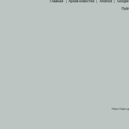
Главная
|
Архив новостей
|
Android
|
Google
Пуб
Все пра
Основными материалами сайта являются
архивные ко
https://ajax.