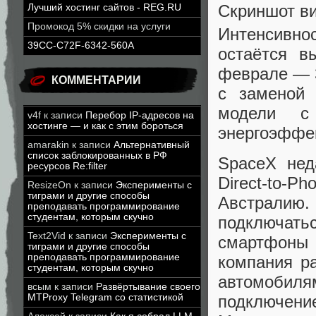
Скриншот в
Лучший хостинг сайтов - REG.RU
Промокод 5% скидки на услуги
Интенсивно
39CC-C72F-6342-560A
остаётся в
феврале — 3
КОММЕНТАРИИ
с заменой 
модели с
v4f
к записи
Перебор IP-адресов на
хостинге — и как с этим бороться
энергоэффе
amarakin
к записи
Альтернативный
список заблокированных в РФ
SpaceX нед
ресурсов Re:filter
Direct-to-
ResizeOn
к записи
Эксперименты с
тиграми и другие способы
Австралию
преподавать программирование
студентам, которым скучно
подключать
Text2Vid
к записи
Эксперименты с
смартфоны 
тиграми и другие способы
преподавать программирование
компания ра
студентам, которым скучно
автомобил
всым
к записи
Развёртывание своего
подключени
MTProxy Telegram со статистикой