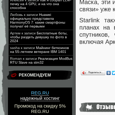
Алексей
к записи
Как я собрал LLM-
Маска, эти 
печку на 4 GPU, и на что она
связи» уже к
способна
Любовь
к записи
Huawei
официально представила
Starlink т
HarmonyOS 7: какие смартфоны
планах на 
получат её первыми
спутников,
Артем
к записи
Бесплатные боты,
чтобы раздеть девушку по фото в
включая Арк
2024
sasha
к записи
Майнинг биткоинов
на 55-летнем ветеране IBM 1401
Roman
к записи
Реализация ModBus
RTU Slave на stm32
Поделиться…
РЕКОМЕНДУЕМ
REG.RU
надежный хостинг
Промокод на скидку 5%
REG.RU