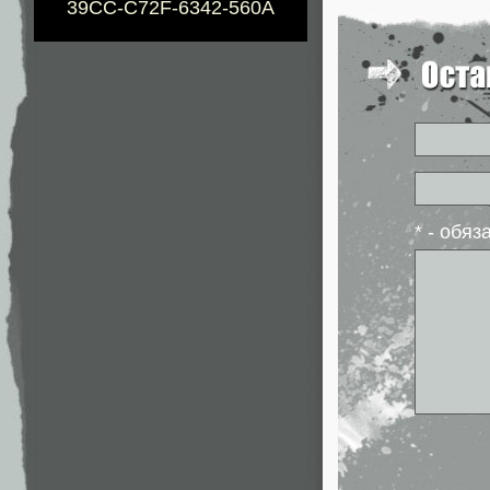
39CC-C72F-6342-560A
* - обя