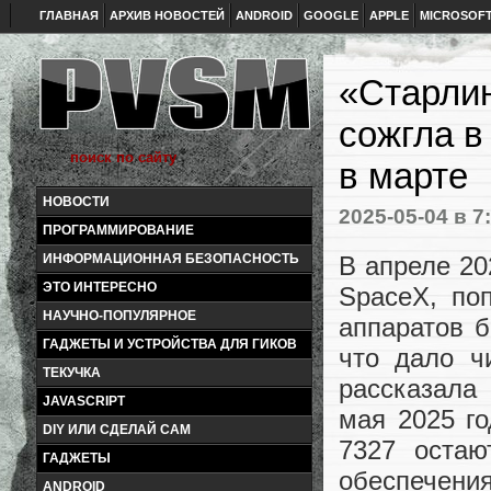
ГЛАВНАЯ
АРХИВ НОВОСТЕЙ
ANDROID
GOOGLE
APPLE
MICROSOF
«Старлин
сожгла в
в марте
НОВОСТИ
2025-05-04
в 7
ПРОГРАММИРОВАНИЕ
В апреле 20
ИНФОРМАЦИОННАЯ БЕЗОПАСНОСТЬ
ЭТО ИНТЕРЕСНО
SpaceX, по
НАУЧНО-ПОПУЛЯРНОЕ
аппаратов 
ГАДЖЕТЫ И УСТРОЙСТВА ДЛЯ ГИКОВ
что дало ч
ТЕКУЧКА
рассказала
JAVASCRIPT
мая 2025 го
DIY ИЛИ СДЕЛАЙ САМ
7327 остаю
ГАДЖЕТЫ
обеспечен
ANDROID