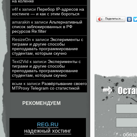
на коленке
v4f
к записи
Перебор IP-адресов на
хостинге — и как с этим бороться
Поделиться…
amarakin
к записи
Альтернативный
список заблокированных в РФ
ресурсов Re:filter
ResizeOn
к записи
Эксперименты с
тиграми и другие способы
преподавать программирование
студентам, которым скучно
Text2Vid
к записи
Эксперименты с
тиграми и другие способы
преподавать программирование
студентам, которым скучно
всым
к записи
Развёртывание своего
MTProxy Telegram со статистикой
РЕКОМЕНДУЕМ
REG.RU
надежный хостинг
* - обя