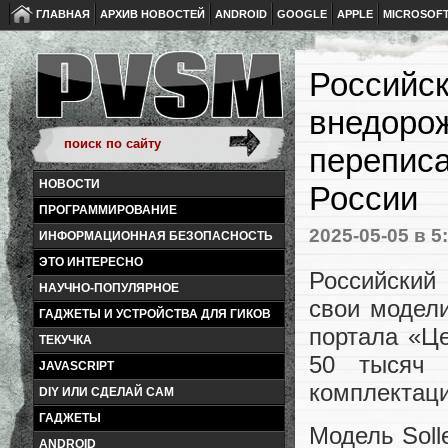
ГЛАВНАЯ
АРХИВ НОВОСТЕЙ
ANDROID
GOOGLE
APPLE
MICROSOF
Российс
внедорож
переписа
НОВОСТИ
России
ПРОГРАММИРОВАНИЕ
2025-05-05
в 5
ИНФОРМАЦИОННАЯ БЕЗОПАСНОСТЬ
ЭТО ИНТЕРЕСНО
Российский
НАУЧНО-ПОПУЛЯРНОЕ
свои модел
ГАДЖЕТЫ И УСТРОЙСТВА ДЛЯ ГИКОВ
портала «Ц
ТЕКУЧКА
50 тысяч 
JAVASCRIPT
комплектаци
DIY ИЛИ СДЕЛАЙ САМ
ГАДЖЕТЫ
Модель Soll
ANDROID