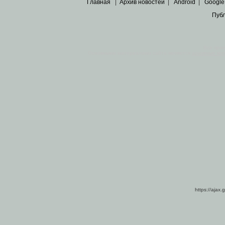
Главная
|
Архив новостей
|
Android
|
Google
Пуб
Все пра
Основными материалами сайта являются
архивные ко
https://ajax.