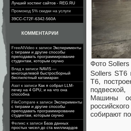
Лучший хостинг сайтов - REG.RU
Промокод 5% скидки на услуги
39CC-C72F-6342-560A
КОММЕНТАРИИ
FreeAIVideo
к записи
Эксперименты
с тиграми и другие способы
преподавать программирование
студентам, которым скучно
Фото Sollers
Влад
к записи
NAVIS —
Sollers ST6
многоцелевой быстросборный
беспилотный катамаран
T6, построе
Азат
к записи
Как я собрал LLM-
подвеской,
печку на 4 GPU, и на что она
способна
Машины ос
FileCompare
к записи
Эксперименты
российског
с тиграми и другие способы
преподавать программирование
собирают по
студентам, которым скучно
Феликс
к записи
База данных
простых чисел до ста миллиардов