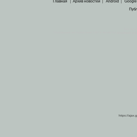
Главная
|
Архив новостей
|
Android
|
Google
Пуб
Все пра
Основными материалами сайта являются
архивные ко
https://ajax.