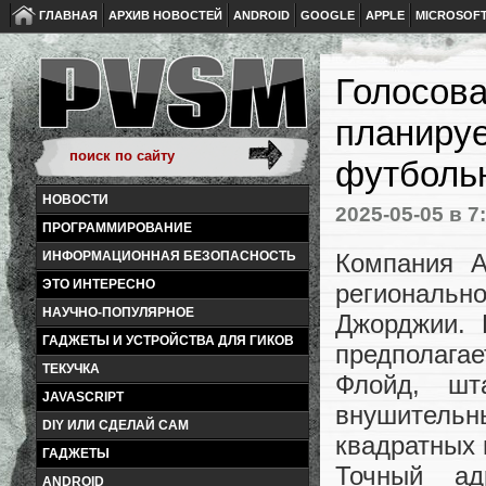
ГЛАВНАЯ
АРХИВ НОВОСТЕЙ
ANDROID
GOOGLE
APPLE
MICROSOF
Голосова
планируе
футбольн
НОВОСТИ
2025-05-05
в 7
ПРОГРАММИРОВАНИЕ
Компания A
ИНФОРМАЦИОННАЯ БЕЗОПАСНОСТЬ
ЭТО ИНТЕРЕСНО
регионально
НАУЧНО-ПОПУЛЯРНОЕ
Джорджии. 
ГАДЖЕТЫ И УСТРОЙСТВА ДЛЯ ГИКОВ
предполага
ТЕКУЧКА
Флойд, шт
JAVASCRIPT
внушительн
DIY ИЛИ СДЕЛАЙ САМ
квадратных 
ГАДЖЕТЫ
Точный ад
ANDROID