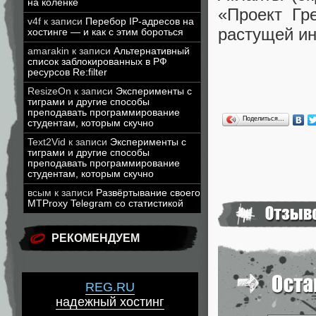
на коленке
«Проект Гр
v4f
к записи
Перебор IP-адресов на
растущей ин
хостинге — и как с этим бороться
amarakin
к записи
Альтернативный
список заблокированных в РФ
ресурсов Re:filter
ResizeOn
к записи
Эксперименты с
тиграми и другие способы
преподавать программирование
Поделиться…
студентам, которым скучно
Text2Vid
к записи
Эксперименты с
тиграми и другие способы
преподавать программирование
студентам, которым скучно
всым
к записи
Развёртывание своего
MTProxy Telegram со статистикой
РЕКОМЕНДУЕМ
REG.RU
надежный хостинг