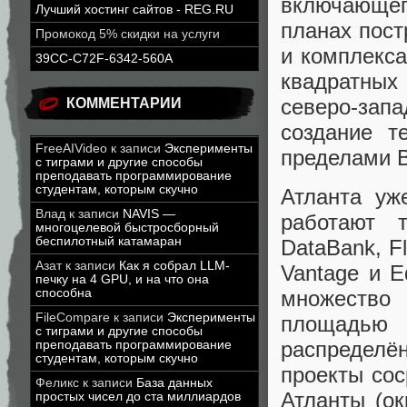
включающег
Лучший хостинг сайтов - REG.RU
планах пост
Промокод 5% скидки на услуги
и комплекс
39CC-C72F-6342-560A
квадратных
северо-за
КОММЕНТАРИИ
создание т
FreeAIVideo
к записи
Эксперименты
пределами В
с тиграми и другие способы
преподавать программирование
студентам, которым скучно
Атланта уж
Влад
к записи
NAVIS —
работают т
многоцелевой быстросборный
беспилотный катамаран
DataBank, Fl
Азат
к записи
Как я собрал LLM-
Vantage и 
печку на 4 GPU, и на что она
способна
множество
FileCompare
к записи
Эксперименты
площадью 
с тиграми и другие способы
распредел
преподавать программирование
студентам, которым скучно
проекты сос
Феликс
к записи
База данных
Атланты (ок
простых чисел до ста миллиардов