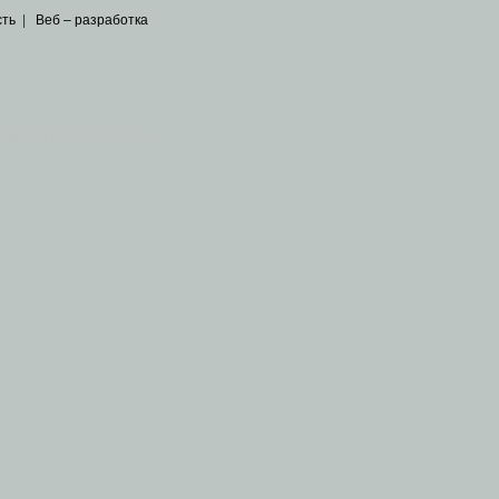
сть
|
Веб – разработка
общедоступных источников
.