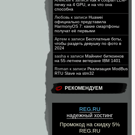
Алексей
к записи
Как я собрал LLM-
печку на 4 GPU, и на что она
способна
Любовь
к записи
Huawei
официально представила
HarmonyOS 7: какие смартфоны
получат её первыми
Артем
к записи
Бесплатные боты,
чтобы раздеть девушку по фото в
2024
sasha
к записи
Майнинг биткоинов
на 55-летнем ветеране IBM 1401
Roman
к записи
Реализация ModBus
RTU Slave на stm32
РЕКОМЕНДУЕМ
REG.RU
надежный хостинг
Промокод на скидку 5%
REG.RU