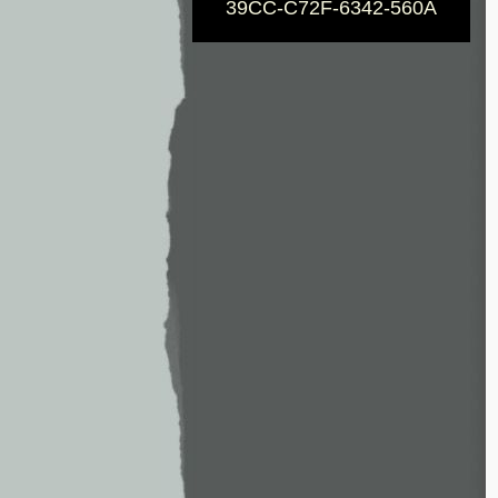
39CC-C72F-6342-560A