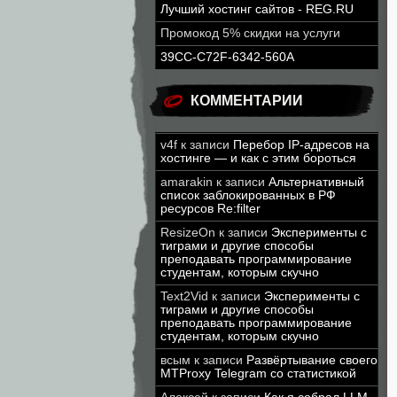
Лучший хостинг сайтов - REG.RU
Промокод 5% скидки на услуги
39CC-C72F-6342-560A
КОММЕНТАРИИ
v4f
к записи
Перебор IP-адресов на
хостинге — и как с этим бороться
amarakin
к записи
Альтернативный
список заблокированных в РФ
ресурсов Re:filter
ResizeOn
к записи
Эксперименты с
тиграми и другие способы
преподавать программирование
студентам, которым скучно
Text2Vid
к записи
Эксперименты с
тиграми и другие способы
преподавать программирование
студентам, которым скучно
всым
к записи
Развёртывание своего
MTProxy Telegram со статистикой