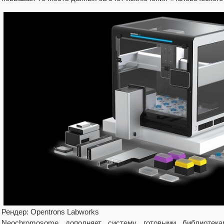
Рендер: Opentrons Labworks
Neochromosome дополняет систему готовыми библиотек