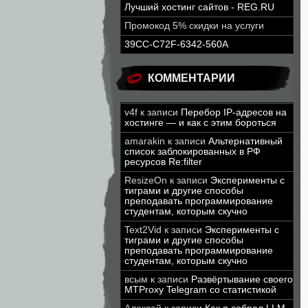
Лучший хостинг сайтов - REG.RU
Промокод 5% скидки на услуги
39CC-C72F-6342-560A
КОММЕНТАРИИ
v4f
к записи
Перебор IP-адресов на
хостинге — и как с этим бороться
amarakin
к записи
Альтернативный
список заблокированных в РФ
ресурсов Re:filter
ResizeOn
к записи
Эксперименты с
тиграми и другие способы
преподавать программирование
студентам, которым скучно
Text2Vid
к записи
Эксперименты с
тиграми и другие способы
преподавать программирование
студентам, которым скучно
всым
к записи
Развёртывание своего
MTProxy Telegram со статистикой