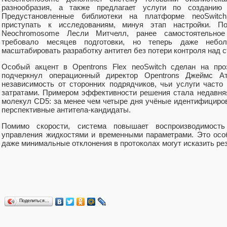
разнообразия, а также предлагает услуги по созданию 
Предустановленные библиотеки на платформе neoSwitc
приступать к исследованиям, минуя этап настройки. По
Neochromosome Лесли Митчелл, ранее самостоятельное
требовало месяцев подготовки, но теперь даже небо
масштабировать разработку антител без потери контроля над с
Особый акцент в Opentrons Flex neoSwitch сделан на про
подчеркнул операционный директор Opentrons Джеймс Ат
независимость от сторонних подрядчиков, чьи услуги част
затратами. Примером эффективности решения стала недавня
молекул CD5: за менее чем четыре дня учёные идентифициров
перспективные антитела-кандидаты.
Помимо скорости, система повышает воспроизводимость
управления жидкостями и временными параметрами. Это осо
даже минимальные отклонения в протоколах могут исказить ре
Поделиться…