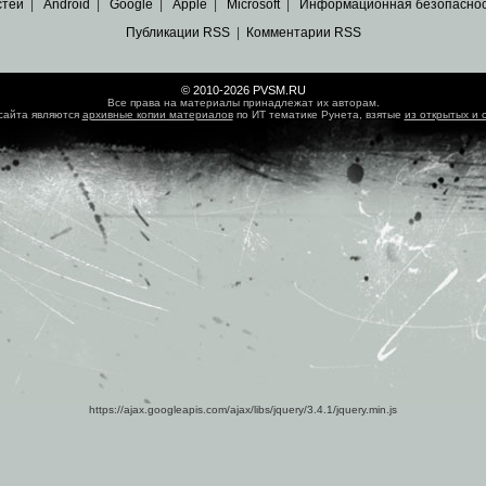
стей
|
Android
|
Google
|
Apple
|
Microsoft
|
Информационная безопасно
Публикации RSS
|
Комментарии RSS
© 2010-2026 PVSM.RU
Все права на материалы принадлежат их авторам.
сайта являются
архивные копии материалов
по ИТ тематике Рунета, взятые
из открытых и 
https://ajax.googleapis.com/ajax/libs/jquery/3.4.1/jquery.min.js