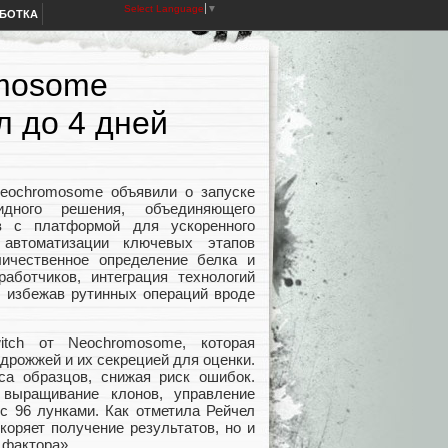
Select Language
▼
АБОТКА
omosome
л до 4 дней
Neochromosome объявили о запуске
дного решения, объединяющего
в с платформой для ускоренного
 автоматизации ключевых этапов
ичественное определение белка и
аботчиков, интеграция технологий
, избежав рутинных операций вроде
tch от Neochromosome, которая
дрожжей и их секрецией для оценки.
оса образцов, снижая риск ошибок.
 выращивание клонов, управление
с 96 лунками. Как отметила Рейчел
скоряет получение результатов, но и
 фактора».