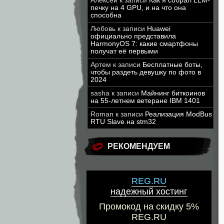
Алексей
к записи
Как я собрал LLM-
печку на 4 GPU, и на что она
способна
Любовь
к записи
Huawei
официально представила
HarmonyOS 7: какие смартфоны
получат её первыми
Артем
к записи
Бесплатные боты,
чтобы раздеть девушку по фото в
2024
sasha
к записи
Майнинг биткоинов
на 55-летнем ветеране IBM 1401
Roman
к записи
Реализация ModBus
RTU Slave на stm32
РЕКОМЕНДУЕМ
REG.RU
надежный хостинг
Промокод на скидку 5%
REG.RU