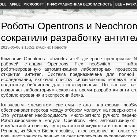
GLE
APPLE
MICROSOFT
ИНФОРМАЦИОННАЯ БЕЗОПАСНОСТЬ
ВЕБ – РАЗР
Роботы Opentrons и Neochr
сократили разработку антите
2025-05-06
в 15:51
, рубрики:
Новости
Компании Opentrons Labworks и её дочернее предприятие 
рабочей станции Opentrons Flex neoSwitch — гибри
роботизированную автоматизацию лабораторных процессо
открытия антител. Система предназначена для полной
исследований, включая очистку связывающих молекул, кол
подготовку библиотек для секвенирования. По словам разр
позволяет лабораториям сократить время разработки антител
субоклонирования и экспрессии белка.
Ключевым элементом системы стала платформа neoSwi
обеспечивает переход между отбором молекул на поверхности 
Это устраняет необходимость многократного ручного перен
Роботизированные модули Opentrons Flex автоматизируют
инкубацией и очистку супернатантной жидкости в планшетах 
Реннард из Stereo Biotherapeutics, такое решение не только у
повышает точность данных за счёт исключения «человеческого