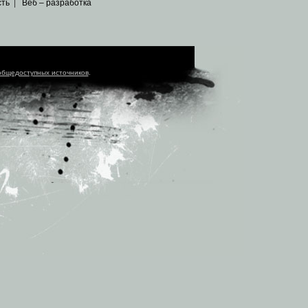
сть
|
Веб – разработка
общедоступных источников
.