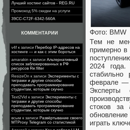
Лучший хостинг сайтов - REG.RU
Промокод 5% скидки на услуги
39CC-C72F-6342-560A
Фото: BMW
КОММЕНТАРИИ
Тем не мен
v4f
к записи
Перебор IP-адресов на
примерно в 
хостинге — и как с этим бороться
поступлени
amarakin
к записи
Альтернативный
список заблокированных в РФ
2024 года
ресурсов Re:filter
стабильно 
ResizeOn
к записи
Эксперименты с
феврале — 
тиграми и другие способы
преподавать программирование
Эксперты 
студентам, которым скучно
производств
Text2Vid
к записи
Эксперименты с
тиграми и другие способы
стоков за 
преподавать программирование
студентам, которым скучно
обновление
всым
к записи
Развёртывание своего
играть ключ
MTProxy Telegram со статистикой