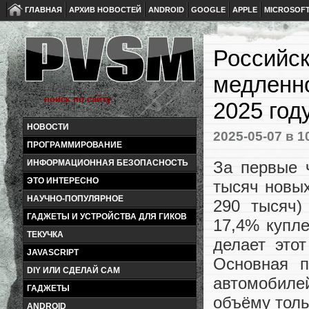
ГЛАВНАЯ
АРХИВ НОВОСТЕЙ
ANDROID
GOOGLE
APPLE
MICROSOF
Российск
медленно
2025 год
НОВОСТИ
2025-05-07
в 1
ПРОГРАММИРОВАНИЕ
За первые 
ИНФОРМАЦИОННАЯ БЕЗОПАСНОСТЬ
ЭТО ИНТЕРЕСНО
тысяч новых
НАУЧНО-ПОПУЛЯРНОЕ
290 тысяч
ГАДЖЕТЫ И УСТРОЙСТВА ДЛЯ ГИКОВ
17,4% купле
ТЕКУЧКА
делает это
JAVASCRIPT
Основная п
DIY ИЛИ СДЕЛАЙ САМ
автомобиле
ГАДЖЕТЫ
объёму толь
ANDROID