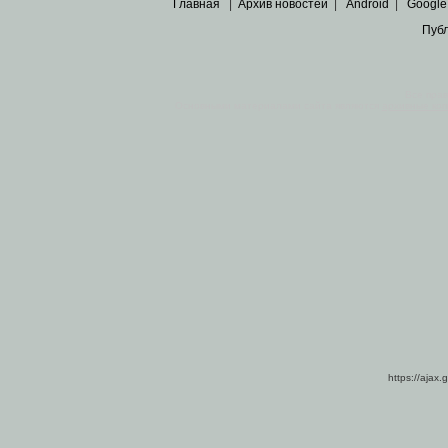
Главная
|
Архив новостей
|
Android
|
Google
Пуб
Все пра
Основными материалами сайта являются
архивные ко
https://ajax.