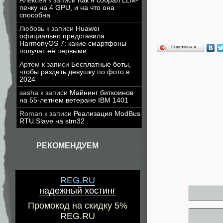
Алексей
к записи
Как я собрал LLM-
печку на 4 GPU, и на что она
способна
Любовь
к записи
Huawei
официально представила
HarmonyOS 7: какие смартфоны
Поделиться…
получат её первыми
Артем
к записи
Бесплатные боты,
чтобы раздеть девушку по фото в
2024
sasha
к записи
Майнинг биткоинов
на 55-летнем ветеране IBM 1401
Roman
к записи
Реализация ModBus
RTU Slave на stm32
РЕКОМЕНДУЕМ
REG.RU
надежный хостинг
Промокод на скидку 5%
REG.RU