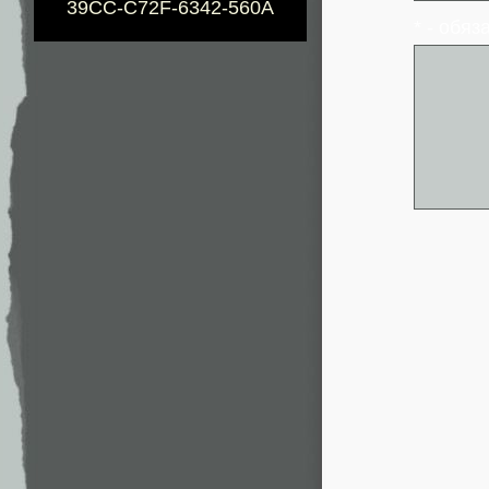
39CC-C72F-6342-560A
* - обя