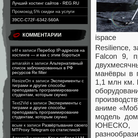
Лучший хостинг сайтов - REG.RU
Промокод 5% скидки на услуги
39CC-C72F-6342-560A
КОММЕНТАРИИ
ispace
Resilience,
v4f
к записи
Перебор IP-адресов на
Falcon 9, 
хостинге — и как с этим бороться
двухмесячн
amarakin
к записи
Альтернативный
список заблокированных в РФ
манёвры в 
ресурсов Re:filter
1,1 млн км.
ResizeOn
к записи
Эксперименты с
тиграми и другие способы
оборудова
преподавать программирование
студентам, которым скучно
производст
Text2Vid
к записи
Эксперименты с
аниме «Моб
тиграми и другие способы
преподавать программирование
модель дом
студентам, которым скучно
ЮНЕСКО, 
всым
к записи
Развёртывание своего
MTProxy Telegram со статистикой
разнообрази