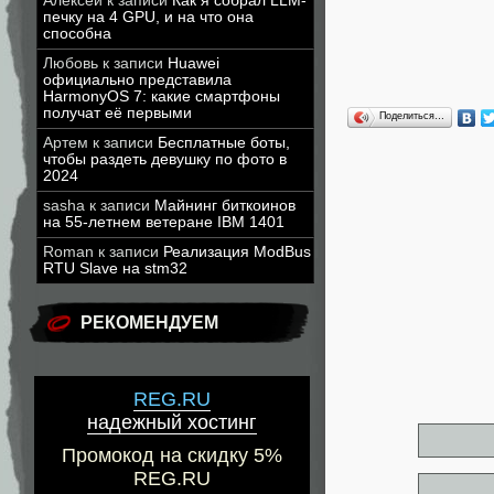
Алексей
к записи
Как я собрал LLM-
печку на 4 GPU, и на что она
способна
Любовь
к записи
Huawei
официально представила
HarmonyOS 7: какие смартфоны
получат её первыми
Поделиться…
Артем
к записи
Бесплатные боты,
чтобы раздеть девушку по фото в
2024
sasha
к записи
Майнинг биткоинов
на 55-летнем ветеране IBM 1401
Roman
к записи
Реализация ModBus
RTU Slave на stm32
РЕКОМЕНДУЕМ
REG.RU
надежный хостинг
Промокод на скидку 5%
REG.RU