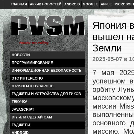
ГЛАВНАЯ
АРХИВ НОВОСТЕЙ
ANDROID
GOOGLE
APPLE
MICROSOF
Япония в
вышел на
Земли
НОВОСТИ
2025-05-07
в 1
ПРОГРАММИРОВАНИЕ
7 мая 2025
ИНФОРМАЦИОННАЯ БЕЗОПАСНОСТЬ
ЭТО ИНТЕРЕСНО
успешном вы
НАУЧНО-ПОПУЛЯРНОЕ
орбиту Луны
ГАДЖЕТЫ И УСТРОЙСТВА ДЛЯ ГИКОВ
московском
ТЕКУЧКА
миссии Mis
JAVASCRIPT
выполненный
DIY ИЛИ СДЕЛАЙ САМ
основного 
ГАДЖЕТЫ
миссию. Мо
ANDROID