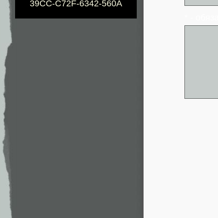
39CC-C72F-6342-560A
* - обя