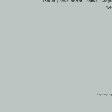
Главная
|
Архив новостей
|
Android
|
Google
Пуб
Все пра
Основными материалами сайта являются
архивные ко
https://ajax.