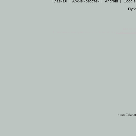
Главная
|
Архив новостей
|
Android
|
Google
Пуб
Все пра
Основными материалами сайта являются
архивные ко
https://ajax.