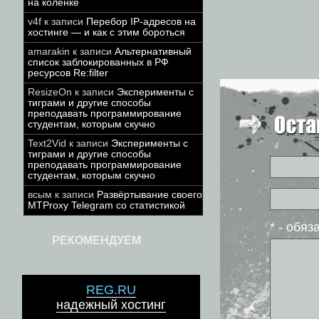
на коленке
v4f
к записи
Перебор IP-адресов на
хостинге — и как с этим бороться
amarakin
к записи
Альтернативный
список заблокированных в РФ
ресурсов Re:filter
ResizeOn
к записи
Эксперименты с
тиграми и другие способы
преподавать программирование
студентам, которым скучно
Text2Vid
к записи
Эксперименты с
тиграми и другие способы
преподавать программирование
студентам, которым скучно
всым
к записи
Развёртывание своего
MTProxy Telegram со статистикой
* - обя
РЕКОМЕНДУЕМ
REG.RU
надежный хостинг