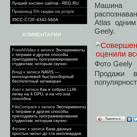
Лучший хостинг сайтов - REG.RU
Машина п
Промокод 5% скидки на услуги
распознава
39CC-C72F-6342-560A
Atlas одни
Geely.
КОММЕНТАРИИ
FreeAIVideo
к записи
Эксперименты
с тиграми и другие способы
преподавать программирование
Фото Geely
студентам, которым скучно
Продажи в
Влад
к записи
NAVIS —
многоцелевой быстросборный
популярност
беспилотный катамаран
Азат
к записи
Как я собрал LLM-
печку на 4 GPU, и на что она
способна
FileCompare
к записи
Эксперименты
с тиграми и другие способы
преподавать программирование
Поделиться…
студентам, которым скучно
Феликс
к записи
База данных
простых чисел до ста миллиардов