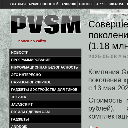
ГЛАВНАЯ
АРХИВ НОВОСТЕЙ
ANDROID
GOOGLE
APPLE
MICROSOF
Совершен
поколени
(1,18 мл
НОВОСТИ
2025-05-08
в 6
ПРОГРАММИРОВАНИЕ
ИНФОРМАЦИОННАЯ БЕЗОПАСНОСТЬ
Компания Ge
ЭТО ИНТЕРЕСНО
поколения к
НАУЧНО-ПОПУЛЯРНОЕ
с 13 мая 202
ГАДЖЕТЫ И УСТРОЙСТВА ДЛЯ ГИКОВ
ТЕКУЧКА
Стоимость 
JAVASCRIPT
рублей),
DIY ИЛИ СДЕЛАЙ САМ
комплектаци
ГАДЖЕТЫ
ANDROID