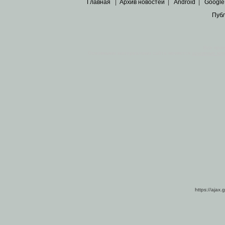
Главная
|
Архив новостей
|
Android
|
Google
Пуб
Все пра
Основными материалами сайта являются
архивные ко
https://ajax.