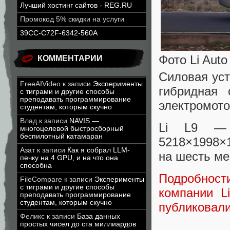
Лучший хостинг сайтов - REG.RU
Промокод 5% скидки на услуги
39CC-C72F-6342-560A
Фото Li Auto
КОММЕНТАРИИ
Силовая ус
FreeAIVideo
к записи
Эксперименты
гибридная 
с тиграми и другие способы
преподавать программирование
электромот
студентам, которым скучно
Влад
к записи
NAVIS —
Li L9 — 
многоцелевой быстросборный
беспилотный катамаран
5218×1998×1
Азат
к записи
Как я собрал LLM-
на шесть ме
печку на 4 GPU, и на что она
способна
Подробнос
FileCompare
к записи
Эксперименты
с тиграми и другие способы
компании L
преподавать программирование
студентам, которым скучно
публиковали
Феликс
к записи
База данных
простых чисел до ста миллиардов