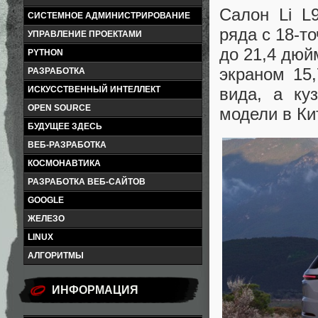
Салон Li L
СИСТЕМНОЕ АДМИНИСТРИРОВАНИЕ
ряда с 18-т
УПРАВЛЕНИЕ ПРОЕКТАМИ
до 21,4 дюй
PYTHON
экраном 15
РАЗРАБОТКА
ИСКУССТВЕННЫЙ ИНТЕЛЛЕКТ
вида, а ку
OPEN SOURCE
модели в Ки
БУДУЩЕЕ ЗДЕСЬ
ВЕБ-РАЗРАБОТКА
КОСМОНАВТИКА
РАЗРАБОТКА ВЕБ-САЙТОВ
GOOGLE
ЖЕЛЕЗО
LINUX
АЛГОРИТМЫ
ИНФОРМАЦИЯ