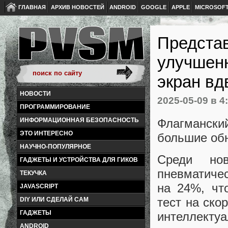
ГЛАВНАЯ
АРХИВ НОВОСТЕЙ
ANDROID
GOOGLE
APPLE
MICROSOF
Представ
улучшенн
экран в
НОВОСТИ
2025-05-09
в 4
ПРОГРАММИРОВАНИЕ
Флагманский
ИНФОРМАЦИОННАЯ БЕЗОПАСНОСТЬ
ЭТО ИНТЕРЕСНО
большие обн
НАУЧНО-ПОПУЛЯРНОЕ
Среди но
ГАДЖЕТЫ И УСТРОЙСТВА ДЛЯ ГИКОВ
пневматичес
ТЕКУЧКА
на 24%, чт
JAVASCRIPT
тест на ско
DIY ИЛИ СДЕЛАЙ САМ
ГАДЖЕТЫ
интеллектуа
ANDROID