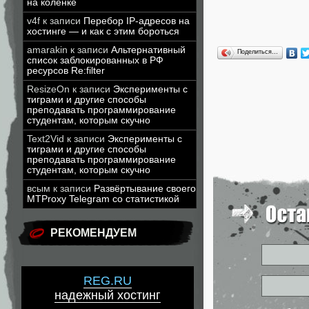
на коленке
v4f
к записи
Перебор IP-адресов на
хостинге — и как с этим бороться
amarakin
к записи
Альтернативный
Поделиться…
список заблокированных в РФ
ресурсов Re:filter
ResizeOn
к записи
Эксперименты с
тиграми и другие способы
преподавать программирование
студентам, которым скучно
Text2Vid
к записи
Эксперименты с
тиграми и другие способы
преподавать программирование
студентам, которым скучно
всым
к записи
Развёртывание своего
MTProxy Telegram со статистикой
РЕКОМЕНДУЕМ
REG.RU
надежный хостинг