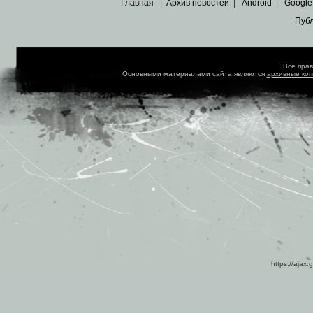
Главная
|
Архив новостей
|
Android
|
Google
Пуб
Все пра
Основными материалами сайта являются
архивные ко
https://ajax.