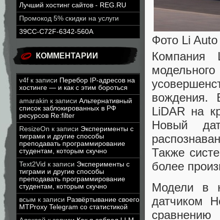
Лучший хостинг сайтов - REG.RU
Промокод 5% скидки на услуги
39CC-C72F-6342-560A
Фото Li Auto
Компания 
КОММЕНТАРИИ
модельн
v4f
к записи
Перебор IP-адресов на
усоверше
хостинге — и как с этим бороться
вождения. 
amarakin
к записи
Альтернативный
LiDAR на к
список заблокированных в РФ
ресурсов Re:filter
Новый да
ResizeOn
к записи
Эксперименты с
распознаван
тиграми и другие способы
преподавать программирование
Также систе
студентам, которым скучно
более произ
Text2Vid
к записи
Эксперименты с
тиграми и другие способы
преподавать программирование
Модели в 
студентам, которым скучно
датчиком H
всым
к записи
Развёртывание своего
MTProxy Telegram со статистикой
сравнению