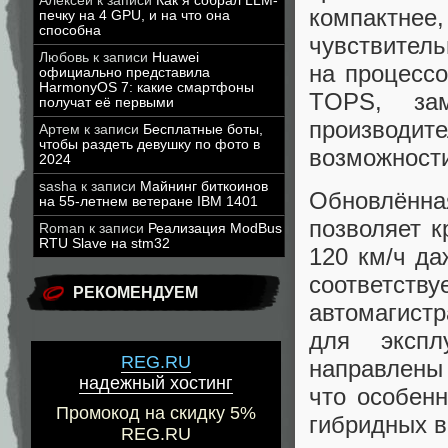
Алексей
к записи
Как я собрал LLM-
компактне
печку на 4 GPU, и на что она
способна
чувствитель
Любовь
к записи
Huawei
на процессо
официально представила
HarmonyOS 7: какие смартфоны
TOPS, за
получат её первыми
производит
Артем
к записи
Бесплатные боты,
чтобы раздеть девушку по фото в
возможности
2024
sasha
к записи
Майнинг биткоинов
Обновлённ
на 55-летнем ветеране IBM 1401
позволяет к
Roman
к записи
Реализация ModBus
RTU Slave на stm32
120 км/ч да
соответст
РЕКОМЕНДУЕМ
автомагистр
для экспл
REG.RU
направлены
надежный хостинг
что особен
Промокод на скидку 5%
гибридных в
REG.RU