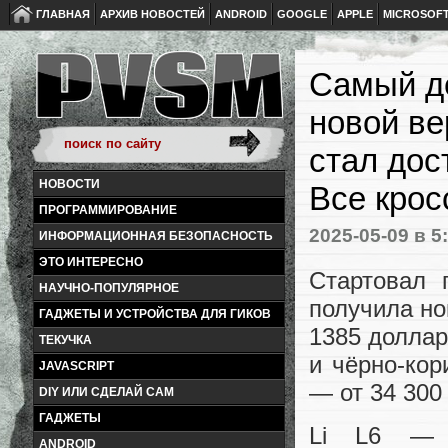
ГЛАВНАЯ
АРХИВ НОВОСТЕЙ
ANDROID
GOOGLE
APPLE
MICROSOF
Самый де
новой ве
стал дос
НОВОСТИ
Все крос
ПРОГРАММИРОВАНИЕ
2025-05-09
в 5
ИНФОРМАЦИОННАЯ БЕЗОПАСНОСТЬ
ЭТО ИНТЕРЕСНО
Стартовал 
НАУЧНО-ПОПУЛЯРНОЕ
получила но
ГАДЖЕТЫ И УСТРОЙСТВА ДЛЯ ГИКОВ
1385 доллар
ТЕКУЧКА
и чёрно-кор
JAVASCRIPT
— от 34 300
DIY ИЛИ СДЕЛАЙ САМ
ГАДЖЕТЫ
Li L6 — э
ANDROID