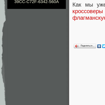
39CC-C72F-6342-560A
Как мы уже
кроссовер
флагманску
Поделиться…