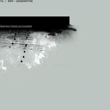
сть
|
Веб – разработка
общедоступных источников
.