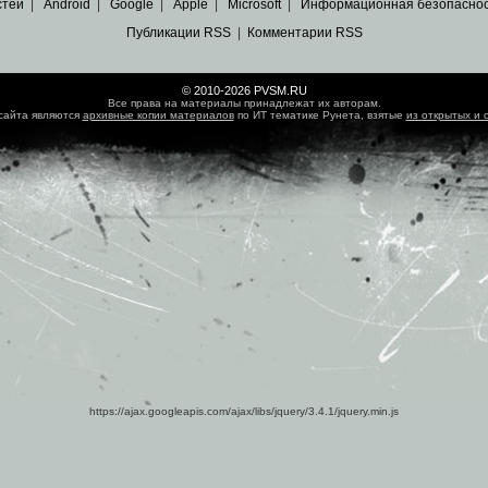
стей
|
Android
|
Google
|
Apple
|
Microsoft
|
Информационная безопасно
Публикации RSS
|
Комментарии RSS
© 2010-2026 PVSM.RU
Все права на материалы принадлежат их авторам.
сайта являются
архивные копии материалов
по ИТ тематике Рунета, взятые
из открытых и 
https://ajax.googleapis.com/ajax/libs/jquery/3.4.1/jquery.min.js