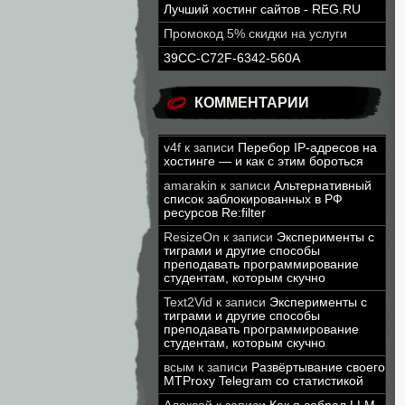
Лучший хостинг сайтов - REG.RU
Промокод 5% скидки на услуги
39CC-C72F-6342-560A
КОММЕНТАРИИ
v4f
к записи
Перебор IP-адресов на
хостинге — и как с этим бороться
amarakin
к записи
Альтернативный
список заблокированных в РФ
ресурсов Re:filter
ResizeOn
к записи
Эксперименты с
тиграми и другие способы
преподавать программирование
студентам, которым скучно
Text2Vid
к записи
Эксперименты с
тиграми и другие способы
преподавать программирование
студентам, которым скучно
всым
к записи
Развёртывание своего
MTProxy Telegram со статистикой