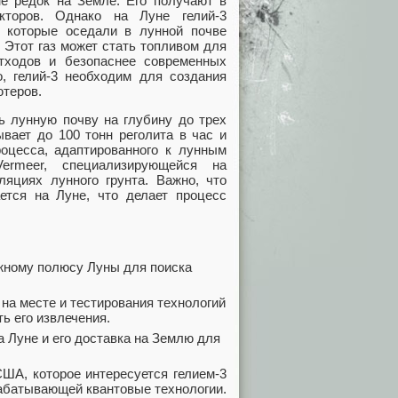
не редок на Земле. Его получают в
кторов. Однако на Луне гелий-3
 которые оседали в лунной почве
. Этот газ может стать топливом для
отходов и безопаснее современных
о, гелий-3 необходим для создания
ютеров.
ть лунную почву на глубину до трех
ывает до 100 тонн реголита в час и
роцесса, адаптированного к лунным
ermeer, специализирующейся на
яциях лунного грунта. Важно, что
ется на Луне, что делает процесс
южному полюсу Луны для поиска
 на месте и тестирования технологий
ь его извлечения.
а Луне и его доставка на Землю для
США, которое интересуется гелием-3
рабатывающей квантовые технологии.