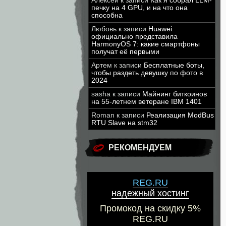
Алексей
к записи
Как я собрал LLM-
печку на 4 GPU, и на что она
способна
Любовь
к записи
Huawei
официально представила
HarmonyOS 7: какие смартфоны
получат её первыми
Артем
к записи
Бесплатные боты,
чтобы раздеть девушку по фото в
2024
sasha
к записи
Майнинг биткоинов
на 55-летнем ветеране IBM 1401
Roman
к записи
Реализация ModBus
RTU Slave на stm32
РЕКОМЕНДУЕМ
REG.RU
надежный хостинг
Промокод на скидку 5%
REG.RU