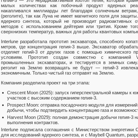
Гелий-3 — это нерадиоактивный изотоп гелия, который край
малых количествах как побочный продукт ядерных реа
накапливался миллиарды лет благодаря солнечным ветрам,
(реголите), так как Луна не имеет магнитного поля для защиты
ядерного синтеза, который не производит радиоактивных 
методов с использованием дейтерия или трития. Кроме тог
сверхнизких температур, важных для работы квантовых компь
Interlune разработала прототип экскаватора, способного копа
метров, где концентрация гелия-3 выше. Экскаватор обрабат
отделяет гелий-3 от других газов с помощью химического п
условиям. Прототип создан совместно с компанией V
промышленных экскаваторах, и тестируется в земных симул
реголит на Землю возвращать не будут — гелий-3 извлека
экономичным. Только чистый газ отправят на Землю.
Компания разделила проект на три этапа:
Crescent Moon (2025): запуск гиперспектральной камеры к 
участков с высоким содержанием гелия-3.
Prospect Moon: отправка посадочного модуля для измерений
добычи, чтобы подтвердить концентрацию газа и возможност
Harvest Moon (2029): полная демонстрация добычи гелия-3 н
выполнения контрактов.
Interlune подписала соглашения с Министерством энергетики 
для исследований ядерного синтеза, и с Maybell Quantum, раз