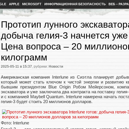
GLE
APPLE
MICROSOFT
ИНФОРМАЦИОННАЯ БЕЗОПАСНОСТЬ
ВЕБ – РАЗР
Прототип лунного экскаватора 
добыча гелия-3 начнется уже 
Цена вопроса – 20 миллионо
килограмм
2025-05-11
в 15:37
, рубрики:
Новости
Американская компания Interlune из Сиэтла планирует добыв
который может стать ключом к чистой энергии и развитию 
бывшим президентом Blue Origin Робом Мейерсоном, компа
экскаватора и уже заключила два контракта на поставку гелия
и с компанией Maybell Quantum. Interlune намерена начать пост
гелия-3 будет стоить 20 миллионов долларов.
Фото: Interlune