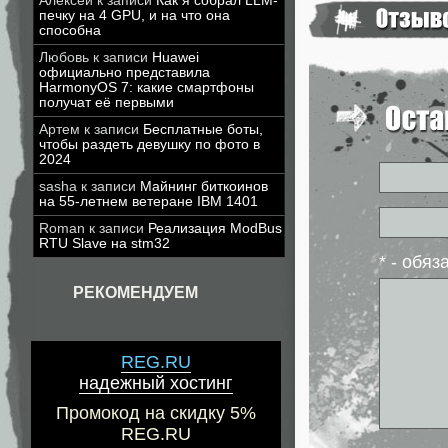
Алексей
к записи
Как я собрал LLM-
печку на 4 GPU, и на что она
способна
Любовь
к записи
Huawei
официально представила
HarmonyOS 7: какие смартфоны
получат её первыми
Артем
к записи
Бесплатные боты,
чтобы раздеть девушку по фото в
2024
sasha
к записи
Майнинг биткоинов
на 55-летнем ветеране IBM 1401
Roman
к записи
Реализация ModBus
RTU Slave на stm32
* - обя
РЕКОМЕНДУЕМ
REG.RU
надежный хостинг
Промокод на скидку 5%
REG.RU