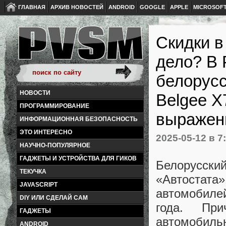
ГЛАВНАЯ
АРХИВ НОВОСТЕЙ
ANDROID
GOOGLE
APPLE
MICROSOF
Скидки в
дело? В 
белорусс
НОВОСТИ
Belgee X
ПРОГРАММИРОВАНИЕ
выражен
ИНФОРМАЦИОННАЯ БЕЗОПАСНОСТЬ
ЭТО ИНТЕРЕСНО
2025-05-12
в 7
НАУЧНО-ПОПУЛЯРНОЕ
ГАДЖЕТЫ И УСТРОЙСТВА ДЛЯ ГИКОВ
Белорусский
ТЕКУЧКА
«Автостата»
JAVASCRIPT
автомобиле
DIY ИЛИ СДЕЛАЙ САМ
года. Пр
ГАДЖЕТЫ
автомобильн
ANDROID