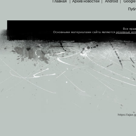
Главная
|
Архив новостей
|
Android
|
Google
Пуб
Все пра
Основными материалами сайта являются
архивные ко
https://ajax.