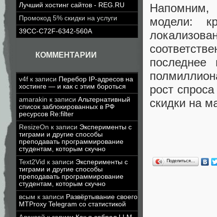
Напомним, 
Лучший хостинг сайтов - REG.RU
Промокод 5% скидки на услуги
модели: к
39CC-C72F-6342-560A
локализован
соответстве
КОММЕНТАРИИ
последнее
полмиллион
v4f
к записи
Перебор IP-адресов на
рост спрос
хостинге — и как с этим бороться
amarakin
к записи
Альтернативный
скидки на м
список заблокированных в РФ
ресурсов Re:filter
ResizeOn
к записи
Эксперименты с
тиграми и другие способы
преподавать программирование
студентам, которым скучно
Поделиться…
Text2Vid
к записи
Эксперименты с
тиграми и другие способы
преподавать программирование
студентам, которым скучно
всым
к записи
Развёртывание своего
MTProxy Telegram со статистикой