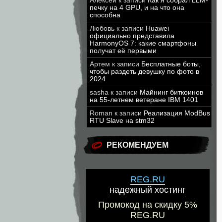
Алексей
к записи
Как я собрал LLM-
печку на 4 GPU, и на что она
способна
Любовь
к записи
Huawei
официально представила
HarmonyOS 7: какие смартфоны
получат её первыми
Артем
к записи
Бесплатные боты,
чтобы раздеть девушку по фото в
2024
sasha
к записи
Майнинг биткоинов
на 55-летнем ветеране IBM 1401
Roman
к записи
Реализация ModBus
RTU Slave на stm32
РЕКОМЕНДУЕМ
REG.RU
надежный хостинг
Промокод на скидку 5%
REG.RU