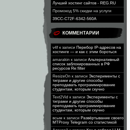
Лучший хостинг сайтов - REG.RU
Промокод 5% скидки на услуги
39CC-C72F-6342-560A
КОММЕНТАРИИ
v4f
к записи
Перебор IP-адресов на
хостинге — и как с этим бороться
amarakin
к записи
Альтернативный
список заблокированных в РФ
ресурсов Re:filter
ResizeOn
к записи
Эксперименты с
тиграми и другие способы
преподавать программирование
студентам, которым скучно
Text2Vid
к записи
Эксперименты с
тиграми и другие способы
преподавать программирование
студентам, которым скучно
всым
к записи
Развёртывание своего
MTProxy Telegram со статистикой