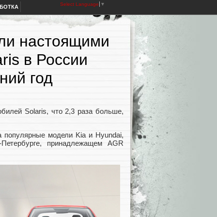
Select Language
▼
АБОТКА
али настоящими
ris в России
ний год
илей Solaris, что 2,3 раза больше,
а популярные модели Kia и Hyundai,
-Петербурге, принадлежащем AGR