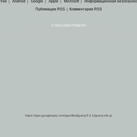
стей
|
Android
|
Google
|
Apple
|
Microsoft
|
Информационная безопасно
Публикации RSS
|
Комментарии RSS
© 2010-2026 PVSM.RU
Все права на материалы принадлежат их авторам.
сайта являются
архивные копии материалов
по ИТ тематике Рунета, взятые
из открытых и 
https://ajax.googleapis.com/ajax/libs/jquery/3.4.1/jquery.min.js