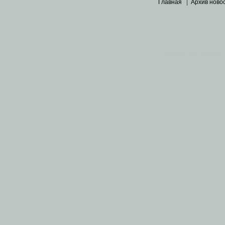
Главная
|
Архив ново
Основными материалами 