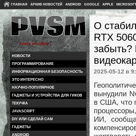
ГЛАВНАЯ
АРХИВ НОВОСТЕЙ
ANDROID
GOOGLE
APPLE
MICROSOF
О стабил
RTX 5060
забыть? 
НОВОСТИ
видеокар
ПРОГРАММИРОВАНИЕ
2025-05-12
в 9
ИНФОРМАЦИОННАЯ БЕЗОПАСНОСТЬ
ЭТО ИНТЕРЕСНО
Геополитиче
НАУЧНО-ПОПУЛЯРНОЕ
вынудили Nv
ГАДЖЕТЫ И УСТРОЙСТВА ДЛЯ ГИКОВ
в США, что 
ТЕКУЧКА
процессоры
JAVASCRIPT
ИИ, сообща
DIY ИЛИ СДЕЛАЙ САМ
компенсиро
ГАДЖЕТЫ
ANDROID