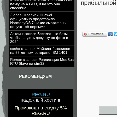
Алексей
к записи
Как я собрал LLM-
прибыльной
печку на 4 GPU, и на что она
способна
Любовь
к записи
Huawei
официально представила
HarmonyOS 7: какие смартфоны
получат её первыми
Артем
к записи
Бесплатные боты,
Поделиться…
чтобы раздеть девушку по фото в
2024
sasha
к записи
Майнинг биткоинов
на 55-летнем ветеране IBM 1401
Roman
к записи
Реализация ModBus
RTU Slave на stm32
РЕКОМЕНДУЕМ
REG.RU
надежный хостинг
Промокод на скидку 5%
REG.RU