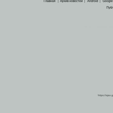
Главная
|
Архив новостей
|
Android
|
Google
Пуб
Все пра
Основными материалами сайта являются
архивные ко
https://ajax.