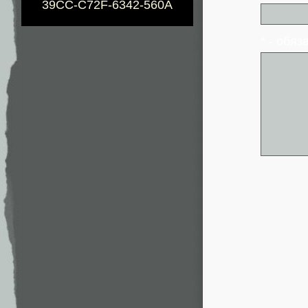
39CC-C72F-6342-560A
* - обя