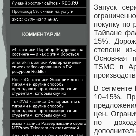
Лучший хостинг сайтов - REG.RU
Запуск сер
Промокод 5% скидки на услуги
ограничен
39CC-C72F-6342-560A
покупку по 
Тайване фл
КОММЕНТАРИИ
15%. Дорож
степени из
v4f
к записи
Перебор IP-адресов на
хостинге — и как с этим бороться
Основная 
amarakin
к записи
Альтернативный
TSMC в Ари
список заблокированных в РФ
ресурсов Re:filter
производств
ResizeOn
к записи
Эксперименты с
тиграми и другие способы
В сегменте 
преподавать программирование
студентам, которым скучно
10–15%. Пр
Text2Vid
к записи
Эксперименты с
предложения
тиграми и другие способы
преподавать программирование
цен. Ограни
студентам, которым скучно
по доход
всым
к записи
Развёртывание своего
MTProxy Telegram со статистикой
дополнитель