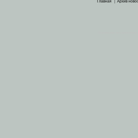
Главная
|
Архив ново
Основными материалами 