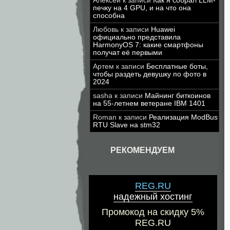
Алексей
к записи
Как я собрал LLM-
печку на 4 GPU, и на что она
способна
Любовь
к записи
Huawei
официально представила
HarmonyOS 7: какие смартфоны
получат её первыми
Артем
к записи
Бесплатные боты,
чтобы раздеть девушку по фото в
2024
sasha
к записи
Майнинг биткоинов
на 55-летнем ветеране IBM 1401
Roman
к записи
Реализация ModBus
RTU Slave на stm32
РЕКОМЕНДУЕМ
REG.RU
надежный хостинг
Промокод на скидку 5%
REG.RU