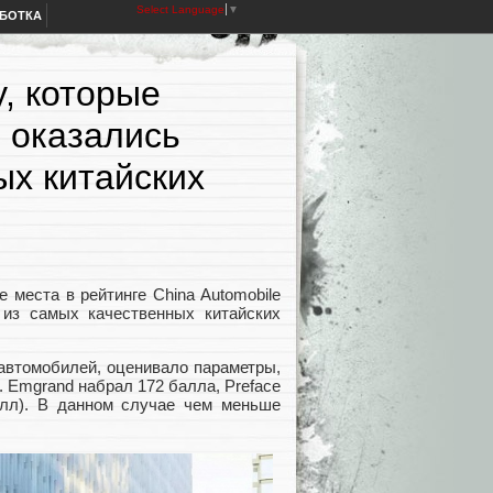
Select Language
▼
АБОТКА
, которые
 оказались
ых китайских
 места в рейтинге China Automobile
и из самых качественных китайских
автомобилей, оценивало параметры,
. Emgrand набрал 172 балла, Preface
алл). В данном случае чем меньше