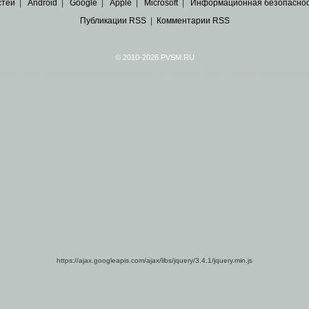
стей
|
Android
|
Google
|
Apple
|
Microsoft
|
Информационная безопасно
Публикации RSS
|
Комментарии RSS
© 2010-2026 PVSM.RU
Все права на материалы принадлежат их авторам.
сайта являются
архивные копии материалов
по ИТ тематике Рунета, взятые
из открытых и 
https://ajax.googleapis.com/ajax/libs/jquery/3.4.1/jquery.min.js