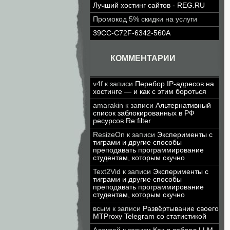
Лучший хостинг сайтов - REG.RU
Промокод 5% скидки на услуги
39CC-C72F-6342-560A
КОММЕНТАРИИ
v4f
к записи
Перебор IP-адресов на
хостинге — и как с этим бороться
amarakin
к записи
Альтернативный
список заблокированных в РФ
ресурсов Re:filter
ResizeOn
к записи
Эксперименты с
тиграми и другие способы
преподавать программирование
студентам, которым скучно
Text2Vid
к записи
Эксперименты с
тиграми и другие способы
преподавать программирование
студентам, которым скучно
всым
к записи
Развёртывание своего
MTProxy Telegram со статистикой