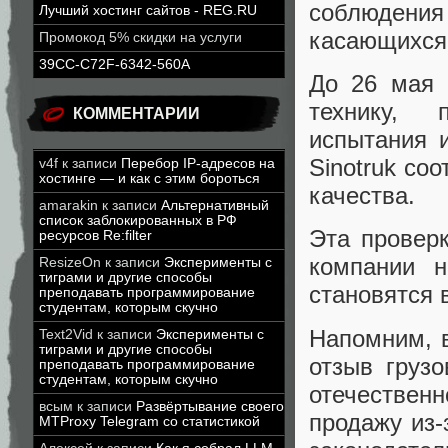
соблюдени
Лучший хостинг сайтов - REG.RU
касающихся 
Промокод 5% скидки на услуги
39CC-C72F-6342-560A
До 26 мая 
технику, 
КОММЕНТАРИИ
испытания 
Sinotruk со
v4f
к записи
Перебор IP-адресов на
хостинге — и как с этим бороться
качества.
amarakin
к записи
Альтернативный
список заблокированных в РФ
Эта провер
ресурсов Re:filter
компании н
ResizeOn
к записи
Эксперименты с
тиграми и другие способы
становятся 
преподавать программирование
студентам, которым скучно
Напомним, в
Text2Vid
к записи
Эксперименты с
тиграми и другие способы
отзыв груз
преподавать программирование
студентам, которым скучно
отечествен
всым
к записи
Развёртывание своего
продажу из
MTProxy Telegram со статистикой