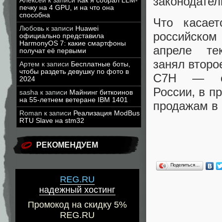
законодател
Алексей
к записи
Как я собрал LLM-
печку на 4 GPU, и на что она
способна
Что касает
Любовь
к записи
Huawei
российском
официально представила
HarmonyOS 7: какие смартфоны
апреле те
получат её первыми
занял второ
Артем
к записи
Бесплатные боты,
чтобы раздеть девушку по фото в
C7H — са
2024
России, в п
sasha
к записи
Майнинг биткоинов
на 55-летнем ветеране IBM 1401
продажам в 
Roman
к записи
Реализация ModBus
RTU Slave на stm32
РЕКОМЕНДУЕМ
Поделиться…
REG.RU
надежный хостинг
Промокод на скидку 5%
REG.RU