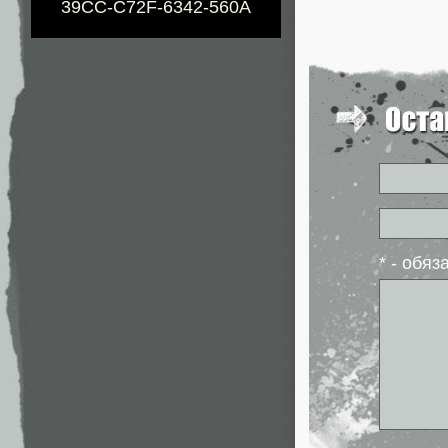
39CC-C72F-6342-560A
* - обя