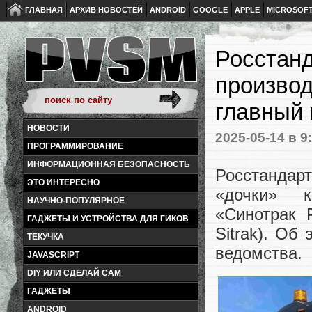
ГЛАВНАЯ
АРХИВ НОВОСТЕЙ
ANDROID
GOOGLE
APPLE
MICROSOF
Росстанд
производ
главный 
НОВОСТИ
2025-05-14
в 9
ПРОГРАММИРОВАНИЕ
ИНФОРМАЦИОННАЯ БЕЗОПАСНОСТЬ
Росстанда
ЭТО ИНТЕРЕСНО
«дочки» к
НАУЧНО-ПОПУЛЯРНОЕ
«Синотрак 
ГАДЖЕТЫ И УСТРОЙСТВА ДЛЯ ГИКОВ
Sitrak). Об
ТЕКУЧКА
ведомства.
JAVASCRIPT
DIY ИЛИ СДЕЛАЙ САМ
ГАДЖЕТЫ
ANDROID