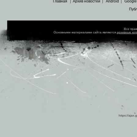
Главная
|
Архив новостей
|
Android
|
Google
Пуб
Все пра
Основными материалами сайта являются
архивные ко
https://ajax.