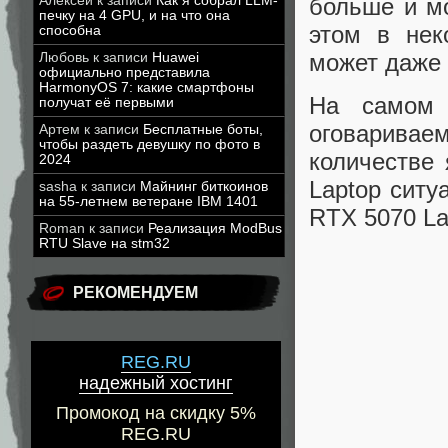
Алексей
к записи
Как я собрал LLM-
больше и м
печку на 4 GPU, и на что она
этом в нек
способна
может даже 
Любовь
к записи
Huawei
официально представила
HarmonyOS 7: какие смартфоны
На самом 
получат её первыми
оговаривае
Артем
к записи
Бесплатные боты,
чтобы раздеть девушку по фото в
количестве
2024
Laptop ситу
sasha
к записи
Майнинг биткоинов
на 55-летнем ветеране IBM 1401
RTX 5070 La
Roman
к записи
Реализация ModBus
RTU Slave на stm32
РЕКОМЕНДУЕМ
REG.RU
надежный хостинг
Промокод на скидку 5%
REG.RU