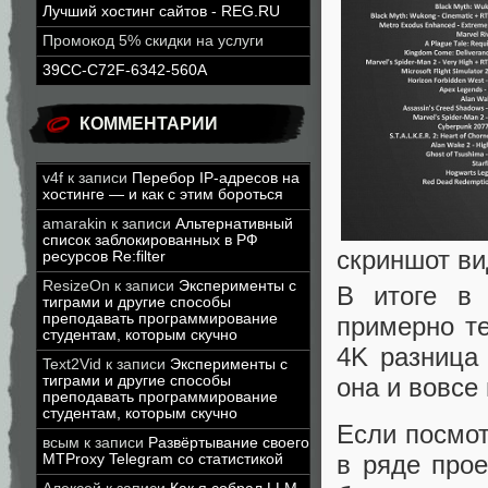
Лучший хостинг сайтов - REG.RU
Промокод 5% скидки на услуги
39CC-C72F-6342-560A
КОММЕНТАРИИ
v4f
к записи
Перебор IP-адресов на
хостинге — и как с этим бороться
amarakin
к записи
Альтернативный
список заблокированных в РФ
скриншот в
ресурсов Re:filter
ResizeOn
к записи
Эксперименты с
В итоге в 
тиграми и другие способы
преподавать программирование
примерно те
студентам, которым скучно
4K разница
Text2Vid
к записи
Эксперименты с
тиграми и другие способы
она и вовсе
преподавать программирование
студентам, которым скучно
Если посмот
всым
к записи
Развёртывание своего
в ряде про
MTProxy Telegram со статистикой