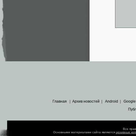
Главная
|
Архив новостей
|
Android
|
Google
Пуб
Все пра
Основными материалами сайта являются
архивные ко