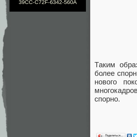
39CC-C72F-6342-560A
Таким обра
более спорн
нового пок
многокадро
спорно.
Поделиться…