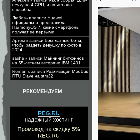
Алексей
к записи
Как я собрал LLM-
печку на 4 GPU, и на что она
способна
Любовь
к записи
Huawei
официально представила
HarmonyOS 7: какие смартфоны
получат её первыми
Артем
к записи
Бесплатные боты,
чтобы раздеть девушку по фото в
2024
sasha
к записи
Майнинг биткоинов
на 55-летнем ветеране IBM 1401
Roman
к записи
Реализация ModBus
RTU Slave на stm32
РЕКОМЕНДУЕМ
REG.RU
надежный хостинг
Промокод на скидку 5%
REG.RU