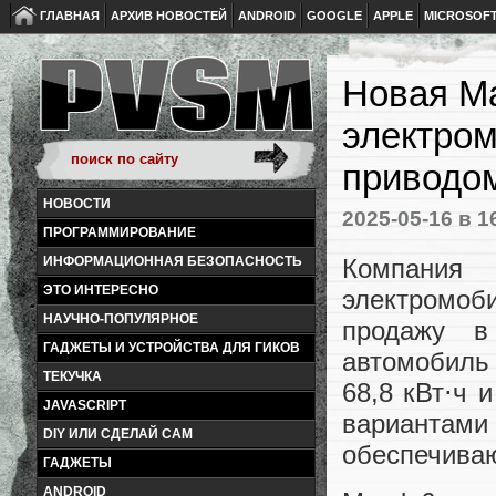
ГЛАВНАЯ
АРХИВ НОВОСТЕЙ
ANDROID
GOOGLE
APPLE
MICROSOF
Новая Ma
электром
приводо
НОВОСТИ
2025-05-16
в 1
ПРОГРАММИРОВАНИЕ
Компания
ИНФОРМАЦИОННАЯ БЕЗОПАСНОСТЬ
ЭТО ИНТЕРЕСНО
электромоби
НАУЧНО-ПОПУЛЯРНОЕ
продажу в
ГАДЖЕТЫ И УСТРОЙСТВА ДЛЯ ГИКОВ
автомобиль
ТЕКУЧКА
68,8 кВт⋅ч 
JAVASCRIPT
вариантами
DIY ИЛИ СДЕЛАЙ САМ
обеспечиваю
ГАДЖЕТЫ
ANDROID