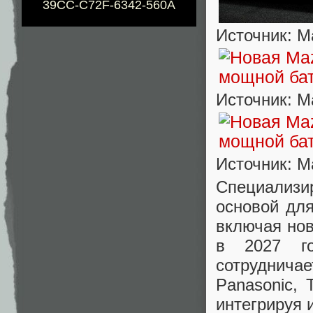
39CC-C72F-6342-560A
Источник: M
Источник: M
Источник: M
Специализи
основой дл
включая нов
в 2027 го
сотруднича
Panasonic, 
интегрируя 