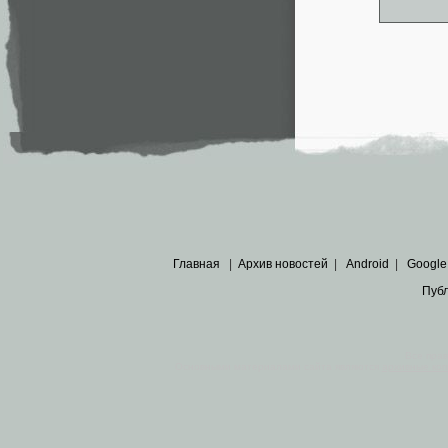
Главная
|
Архив новостей
|
Android
|
Google
Пуб
Все пра
Основными материалами сайта являются
архивные ко