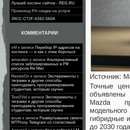
Лучший хостинг сайтов - REG.RU
Промокод 5% скидки на услуги
39CC-C72F-6342-560A
КОММЕНТАРИИ
v4f
к записи
Перебор IP-адресов на
хостинге — и как с этим бороться
amarakin
к записи
Альтернативный
список заблокированных в РФ
ресурсов Re:filter
Источник: M
ResizeOn
к записи
Эксперименты с
тиграми и другие способы
Точные цен
преподавать программирование
студентам, которым скучно
объявлены 
Text2Vid
к записи
Эксперименты с
Mazda пр
тиграми и другие способы
преподавать программирование
модельного
студентам, которым скучно
гибридные и
всым
к записи
Развёртывание своего
MTProxy Telegram со статистикой
до 2030 года