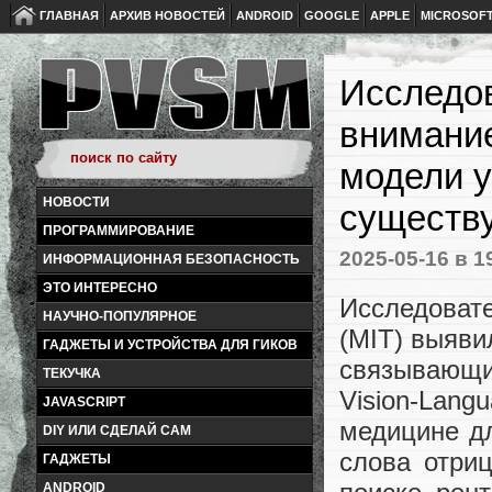
ГЛАВНАЯ
АРХИВ НОВОСТЕЙ
ANDROID
GOOGLE
APPLE
MICROSOF
Исследо
внимание
модели 
НОВОСТИ
существ
ПРОГРАММИРОВАНИЕ
2025-05-16
в 1
ИНФОРМАЦИОННАЯ БЕЗОПАСНОСТЬ
ЭТО ИНТЕРЕСНО
Исследовате
НАУЧНО-ПОПУЛЯРНОЕ
(MIT) выяви
ГАДЖЕТЫ И УСТРОЙСТВА ДЛЯ ГИКОВ
связывающ
ТЕКУЧКА
Vision-Lan
JAVASCRIPT
медицине дл
DIY ИЛИ СДЕЛАЙ САМ
слова отриц
ГАДЖЕТЫ
ANDROID