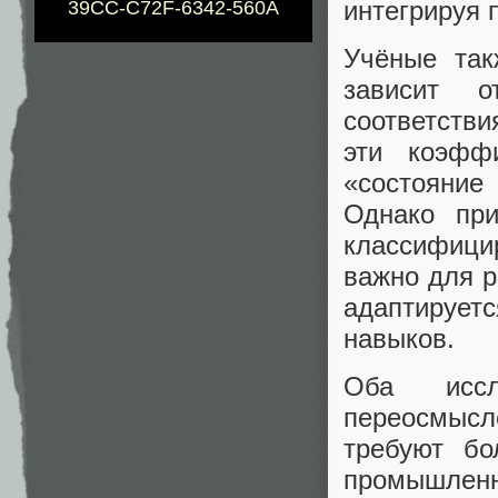
интегрируя
39CC-C72F-6342-560A
Учёные так
зависит 
соответств
эти коэфф
«состояние
Однако при
классифици
важно для р
адаптируе
навыков.
Оба иссл
переосмы
требуют бо
промышленн