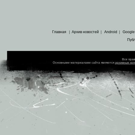
Главная
|
Архив новостей
|
Android
|
Google
Пуб
Все пра
Основными материалами сайта являются
архивные ко