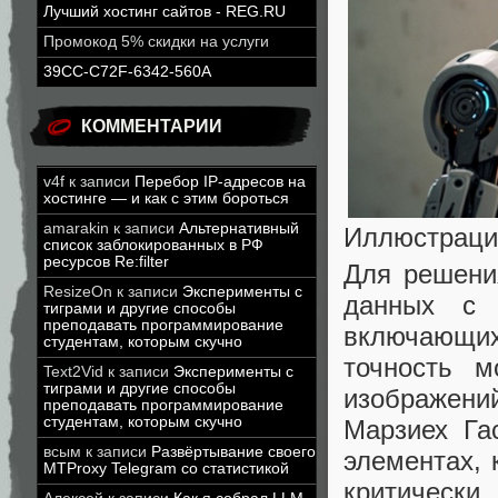
Лучший хостинг сайтов - REG.RU
Промокод 5% скидки на услуги
39CC-C72F-6342-560A
КОММЕНТАРИИ
v4f
к записи
Перебор IP-адресов на
хостинге — и как с этим бороться
amarakin
к записи
Альтернативный
Иллюстрация
список заблокированных в РФ
ресурсов Re:filter
Для решени
ResizeOn
к записи
Эксперименты с
данных с 
тиграми и другие способы
преподавать программирование
включающих
студентам, которым скучно
точность м
Text2Vid
к записи
Эксперименты с
тиграми и другие способы
изображени
преподавать программирование
студентам, которым скучно
Марзиех Га
всым
к записи
Развёртывание своего
элементах, 
MTProxy Telegram со статистикой
критически