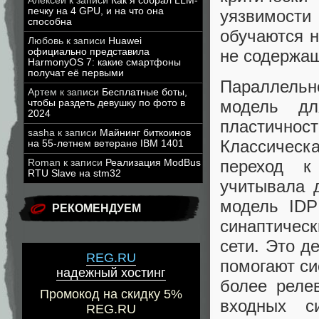
Алексей
к записи
Как я собрал LLM-
печку на 4 GPU, и на что она
уязвимост
способна
обучаются н
Любовь
к записи
Huawei
не содержа
официально представила
HarmonyOS 7: какие смартфоны
получат её первыми
Параллельн
Артем
к записи
Бесплатные боты,
модель д
чтобы раздеть девушку по фото в
2024
пластично
sasha
к записи
Майнинг биткоинов
Классическ
на 55-летнем ветеране IBM 1401
переход к
Roman
к записи
Реализация ModBus
RTU Slave на stm32
учитывала 
модель IDP
РЕКОМЕНДУЕМ
синаптическ
сети. Это д
REG.RU
помогают си
надежный хостинг
более реле
Промокод на скидку 5%
входных си
REG.RU