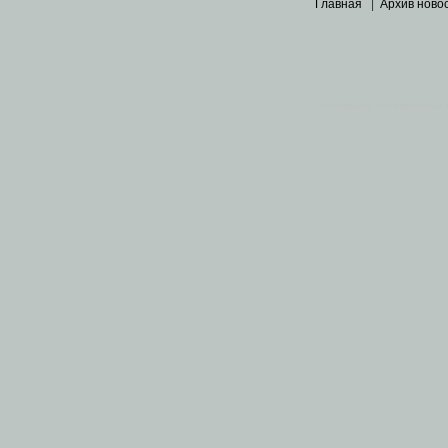
Главная
|
Архив ново
Основными материалами 