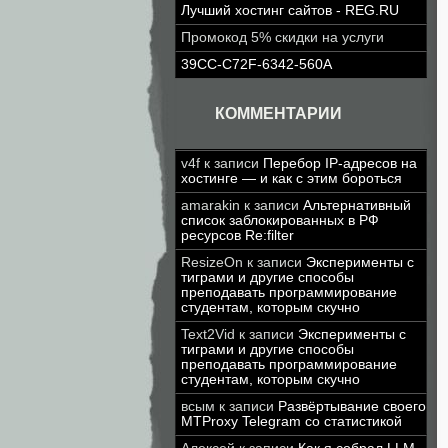
Лучший хостинг сайтов - REG.RU
Промокод 5% скидки на услуги
39CC-C72F-6342-560A
КОММЕНТАРИИ
v4f
к записи
Перебор IP-адресов на
хостинге — и как с этим бороться
amarakin
к записи
Альтернативный
список заблокированных в РФ
ресурсов Re:filter
ResizeOn
к записи
Эксперименты с
тиграми и другие способы
преподавать программирование
студентам, которым скучно
Text2Vid
к записи
Эксперименты с
тиграми и другие способы
преподавать программирование
студентам, которым скучно
всым
к записи
Развёртывание своего
MTProxy Telegram со статистикой