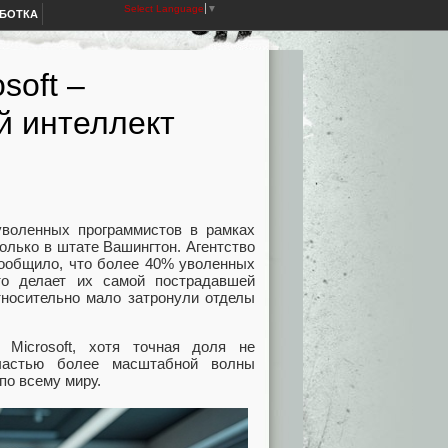
Select Language
▼
АБОТКА
soft –
й интеллект
уволенных программистов в рамках
только в штате Вашингтон. Агентство
сообщило, что более 40% уволенных
то делает их самой пострадавшей
относительно мало затронули отделы
 Microsoft, хотя точная доля не
 частью более масштабной волны
по всему миру.