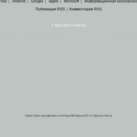
стей
|
Android
|
Google
|
Apple
|
Microsoft
|
Информационная безопасно
Публикации RSS
|
Комментарии RSS
© 2010-2026 PVSM.RU
Все права на материалы принадлежат их авторам.
сайта являются
архивные копии материалов
по ИТ тематике Рунета, взятые
из открытых и 
https://ajax.googleapis.com/ajax/libs/jquery/3.4.1/jquery.min.js