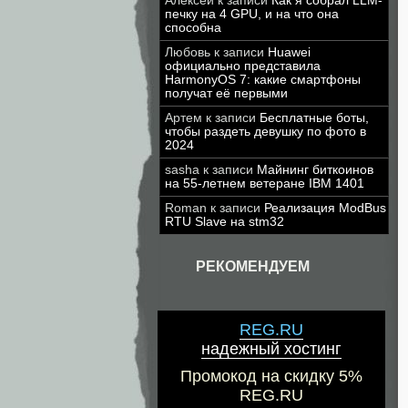
Алексей
к записи
Как я собрал LLM-
печку на 4 GPU, и на что она
способна
Любовь
к записи
Huawei
официально представила
HarmonyOS 7: какие смартфоны
получат её первыми
Артем
к записи
Бесплатные боты,
чтобы раздеть девушку по фото в
2024
sasha
к записи
Майнинг биткоинов
на 55-летнем ветеране IBM 1401
Roman
к записи
Реализация ModBus
RTU Slave на stm32
РЕКОМЕНДУЕМ
REG.RU
надежный хостинг
Промокод на скидку 5%
REG.RU