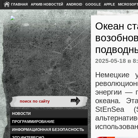
ГЛАВНАЯ
АРХИВ НОВОСТЕЙ
ANDROID
GOOGLE
APPLE
MICROSOF
Океан ст
возобнов
подводн
2025-05-18
в 8
Немецкие у
революцио
энергии — 
океана. Эт
StEnSea (
НОВОСТИ
альтернати
ПРОГРАММИРОВАНИЕ
использован
ИНФОРМАЦИОННАЯ БЕЗОПАСНОСТЬ
ЭТО ИНТЕРЕСНО