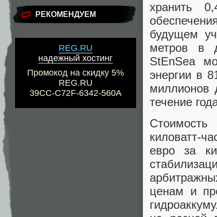
хранить 0
РЕКОМЕНДУЕМ
обеспечения
будущем уч
метров в 
REG.RU
надежный хостинг
StEnSea мо
Промокод на скидку 5%
энергии в 8
REG.RU
миллионов 
39CC-C72F-6342-560A
течение года
Стоимость
киловатт-ч
евро за ки
стабилиза
арбитражны
ценам и пр
гидроаккум