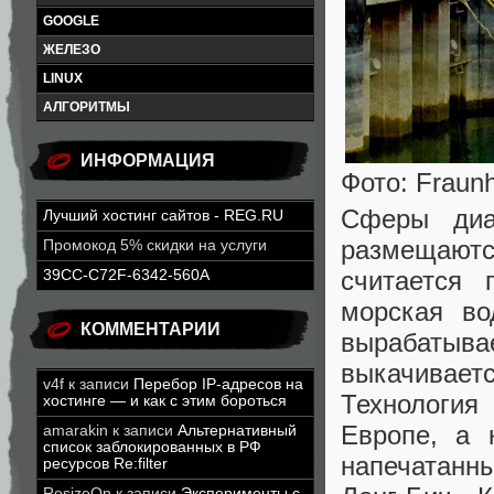
GOOGLE
ЖЕЛЕЗО
LINUX
АЛГОРИТМЫ
ИНФОРМАЦИЯ
Фото: Fraunh
Сферы диа
Лучший хостинг сайтов - REG.RU
размещаютс
Промокод 5% скидки на услуги
считается 
39CC-C72F-6342-560A
морская во
КОММЕНТАРИИ
вырабатыва
выкачивает
v4f
к записи
Перебор IP-адресов на
Технология
хостинге — и как с этим бороться
Европе, а 
amarakin
к записи
Альтернативный
список заблокированных в РФ
напечатанны
ресурсов Re:filter
ResizeOn
к записи
Эксперименты с