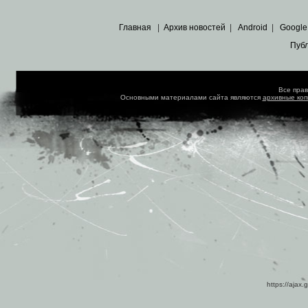
Главная
|
Архив новостей
|
Android
|
Google
Пуб
Все пра
Основными материалами сайта являются
архивные ко
https://ajax.