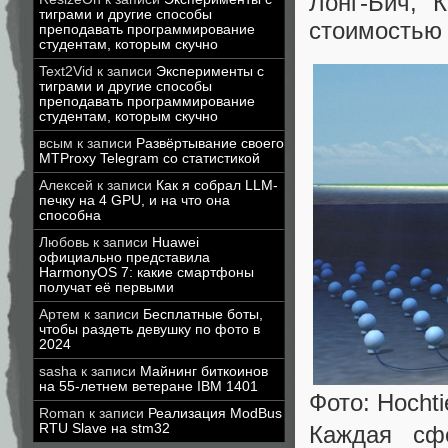
Лонг-Бич, 
тиграми и другие способы
стоимостью 
преподавать программирование
студентам, которым скучно
Text2Vid
к записи
Эксперименты с
тиграми и другие способы
преподавать программирование
студентам, которым скучно
всым
к записи
Развёртывание своего
MTProxy Telegram со статистикой
Алексей
к записи
Как я собрал LLM-
печку на 4 GPU, и на что она
способна
Любовь
к записи
Huawei
официально представила
HarmonyOS 7: какие смартфоны
получат её первыми
Артем
к записи
Бесплатные боты,
чтобы раздеть девушку по фото в
2024
sasha
к записи
Майнинг биткоинов
на 55-летнем ветеране IBM 1401
Фото: Hochti
Roman
к записи
Реализация ModBus
RTU Slave на stm32
Каждая сф