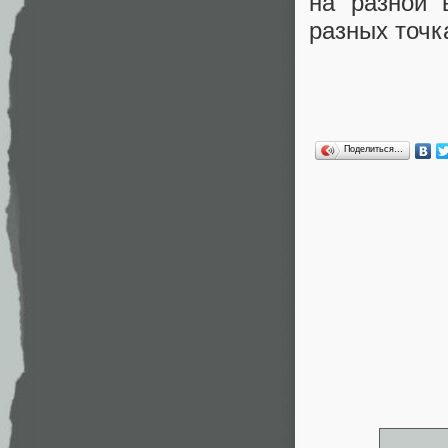
на разной 
разных точк
Поделиться…