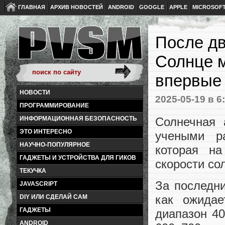
ГЛАВНАЯ
АРХИВ НОВОСТЕЙ
ANDROID
GOOGLE
APPLE
MICROSOF
После дв
Солнце 
впервые 
НОВОСТИ
2025-05-19
в 6
ПРОГРАММИРОВАНИЕ
Солнечная 
ИНФОРМАЦИОННАЯ БЕЗОПАСНОСТЬ
ЭТО ИНТЕРЕСНО
учеными р
НАУЧНО-ПОПУЛЯРНОЕ
которая н
ГАДЖЕТЫ И УСТРОЙСТВА ДЛЯ ГИКОВ
скорости со
ТЕКУЧКА
За последни
JAVASCRIPT
как ожидае
DIY ИЛИ СДЕЛАЙ САМ
ГАДЖЕТЫ
диапазон 4
ANDROID