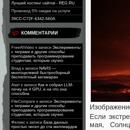
Лучший хостинг сайтов - REG.RU
Промокод 5% скидки на услуги
39CC-C72F-6342-560A
КОММЕНТАРИИ
FreeAIVideo
к записи
Эксперименты
с тиграми и другие способы
преподавать программирование
студентам, которым скучно
Влад
к записи
NAVIS —
многоцелевой быстросборный
беспилотный катамаран
Азат
к записи
Как я собрал LLM-
печку на 4 GPU, и на что она
способна
FileCompare
к записи
Эксперименты
Изображение
с тиграми и другие способы
преподавать программирование
студентам, которым скучно
Если экстре
Феликс
к записи
База данных
мая, Солн
простых чисел до ста миллиардов