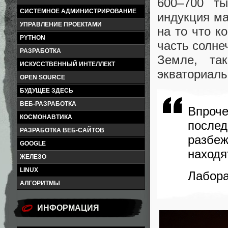
600–700 ты
СИСТЕМНОЕ АДМИНИСТРИРОВАНИЕ
индукция ма
УПРАВЛЕНИЕ ПРОЕКТАМИ
на то что к
PYTHON
часть солне
РАЗРАБОТКА
Земле, та
ИСКУССТВЕННЫЙ ИНТЕЛЛЕКТ
экваториаль
OPEN SOURCE
БУДУЩЕЕ ЗДЕСЬ
ВЕБ-РАЗРАБОТКА
Впроч
КОСМОНАВТИКА
после
РАЗРАБОТКА ВЕБ-САЙТОВ
разбе
GOOGLE
находя
ЖЕЛЕЗО
LINUX
Лабора
АЛГОРИТМЫ
ИНФОРМАЦИЯ