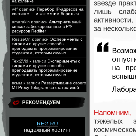
звезде прак
на коленке
v4f
к записи
Перебор IP-адресов на
лишь слаб
хостинге — и как с этим бороться
активности,
amarakin
к записи
Альтернативный
за несколько
список заблокированных в РФ
ресурсов Re:filter
ResizeOn
к записи
Эксперименты с
тиграми и другие способы
преподавать программирование
Возмож
студентам, которым скучно
отпуст
Text2Vid
к записи
Эксперименты с
на пр
тиграми и другие способы
преподавать программирование
вспышк
студентам, которым скучно
всым
к записи
Развёртывание своего
Лабора
MTProxy Telegram со статистикой
РЕКОМЕНДУЕМ
Напомним,
тяжелых 
REG.RU
космическ
надежный хостинг