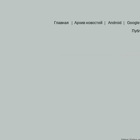
Главная
|
Архив новостей
|
Android
|
Google
Пуб
Все пра
Основными материалами сайта являются
архивные ко
https://ajax.