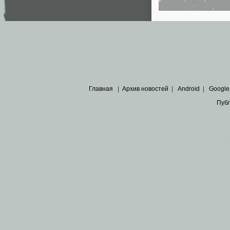
Главная
|
Архив новостей
|
Android
|
Google
Пуб
Все пра
Основными материалами сайта являются
архивные ко