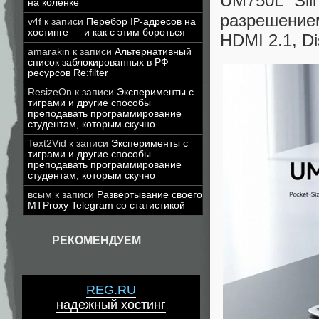
UM750L Sli
на коленке
разрешением
v4f
к записи
Перебор IP-адресов на
хостинге — и как с этим бороться
HDMI 2.1, Di
amarakin
к записи
Альтернативный
список заблокированных в РФ
ресурсов Re:filter
ResizeOn
к записи
Эксперименты с
тиграми и другие способы
преподавать программирование
студентам, которым скучно
Text2Vid
к записи
Эксперименты с
тиграми и другие способы
преподавать программирование
студентам, которым скучно
всым
к записи
Развёртывание своего
MTProxy Telegram со статистикой
РЕКОМЕНДУЕМ
REG.RU
надежный хостинг