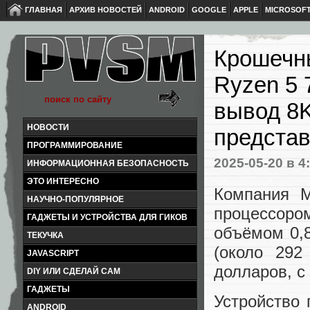
ГЛАВНАЯ
АРХИВ НОВОСТЕЙ
ANDROID
GOOGLE
APPLE
MICROSOF
Крошечн
Ryzen 5 
вывод 8K
НОВОСТИ
представ
ПРОГРАММИРОВАНИЕ
2025-05-20
в 4
ИНФОРМАЦИОННАЯ БЕЗОПАСНОСТЬ
ЭТО ИНТЕРЕСНО
Компания M
НАУЧНО-ПОПУЛЯРНОЕ
процессор
ГАДЖЕТЫ И УСТРОЙСТВА ДЛЯ ГИКОВ
объёмом 0,8
ТЕКУЧКА
(около 292
JAVASCRIPT
долларов, с
DIY ИЛИ СДЕЛАЙ САМ
ГАДЖЕТЫ
Устройство 
ANDROID