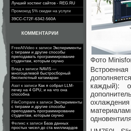
Лучший хостинг сайтов - REG.RU
Промокод 5% скидки на услуги
39CC-C72F-6342-560A
КОММЕНТАРИИ
FreeAIVideo
к записи
Эксперименты
с тиграми и другие способы
преподавать программирование
Фото Minisf
студентам, которым скучно
Встроенн
Влад
к записи
NAVIS —
многоцелевой быстросборный
дополняетс
беспилотный катамаран
каждый): 
Азат
к записи
Как я собрал LLM-
печку на 4 GPU, и на что она
дополнител
способна
охлаждени
FileCompare
к записи
Эксперименты
с тиграми и другие способы
материалам
преподавать программирование
студентам, которым скучно
одновентил
Феликс
к записи
База данных
простых чисел до ста миллиардов