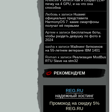
Алексей
к записи
Как я собрал LLM-
печку на 4 GPU, и на что она
способна
Любовь
к записи
Huawei
официально представила
HarmonyOS 7: какие смартфоны
получат её первыми
Артем
к записи
Бесплатные боты,
чтобы раздеть девушку по фото в
2024
sasha
к записи
Майнинг биткоинов
на 55-летнем ветеране IBM 1401
Roman
к записи
Реализация ModBus
RTU Slave на stm32
РЕКОМЕНДУЕМ
REG.RU
надежный хостинг
Промокод на скидку 5%
REG.RU