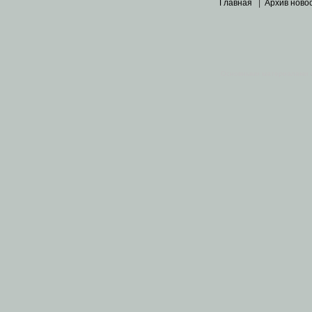
Главная
|
Архив ново
Основными материалами 