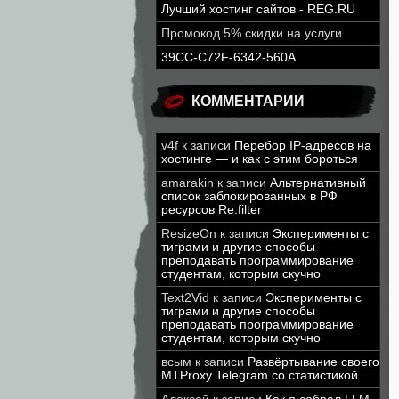
Лучший хостинг сайтов - REG.RU
Промокод 5% скидки на услуги
39CC-C72F-6342-560A
КОММЕНТАРИИ
v4f
к записи
Перебор IP-адресов на
хостинге — и как с этим бороться
amarakin
к записи
Альтернативный
список заблокированных в РФ
ресурсов Re:filter
ResizeOn
к записи
Эксперименты с
тиграми и другие способы
преподавать программирование
студентам, которым скучно
Text2Vid
к записи
Эксперименты с
тиграми и другие способы
преподавать программирование
студентам, которым скучно
всым
к записи
Развёртывание своего
MTProxy Telegram со статистикой