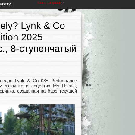
Select Language
▼
АБОТКА
ely? Lynk & Co
tion 2025
с., 8-ступенчатый
седан Lynk & Co 03+ Performance
ом аккаунте в соцсетях Му Цзюня,
Новинка, созданная на базе текущей