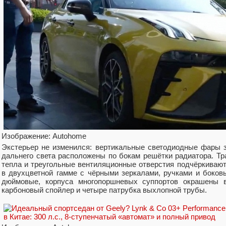
Изображение: Autohome
Экстерьер не изменился: вертикальные светодиодные фары за
дальнего света расположены по бокам решётки радиатора. Тр
тепла и треугольные вентиляционные отверстия подчёркивают
в двухцветной гамме с чёрными зеркалами, ручками и боко
дюймовые, корпуса многопоршневых суппортов окрашены 
карбоновый спойлер и четыре патрубка выхлопной трубы.