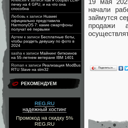
19 мая 202
Алексей
к записи
Как я собрал LLM-
печку на 4 GPU, и на что она
начали раб
способна
займутся се
Любовь
к записи
Huawei
официально представила
продажи 
HarmonyOS 7: какие смартфоны
получат её первыми
осуществлят
Артем
к записи
Бесплатные боты,
чтобы раздеть девушку по фото в
2024
sasha
к записи
Майнинг биткоинов
на 55-летнем ветеране IBM 1401
Roman
к записи
Реализация ModBus
Поделиться…
RTU Slave на stm32
РЕКОМЕНДУЕМ
REG.RU
надежный хостинг
Промокод на скидку 5%
REG.RU