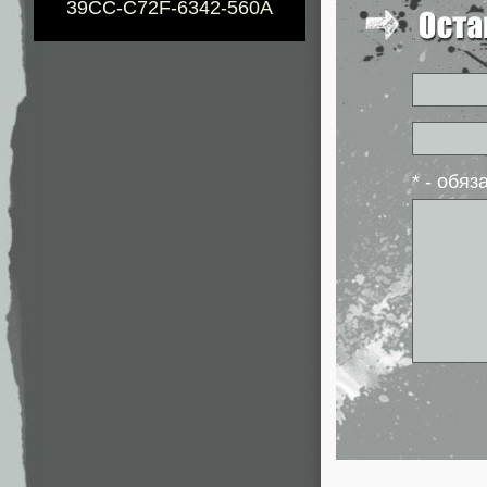
39CC-C72F-6342-560A
* - обя