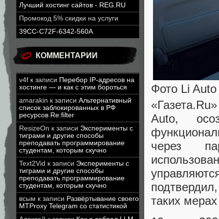
Лучший хостинг сайтов - REG.RU
Промокод 5% скидки на услуги
39CC-C72F-6342-560A
КОММЕНТАРИИ
v4f
к записи
Перебор IP-адресов на
Фото Li Auto
хостинге — и как с этим бороться
amarakin
к записи
Альтернативный
«Газета.Ru
список заблокированных в РФ
ресурсов Re:filter
Auto, ос
ResizeOn
к записи
Эксперименты с
функционал
тиграми и другие способы
через па
преподавать программирование
студентам, которым скучно
использова
Text2Vid
к записи
Эксперименты с
управляютс
тиграми и другие способы
преподавать программирование
подтвердил
студентам, которым скучно
таких мерах
всым
к записи
Развёртывание своего
MTProxy Telegram со статистикой