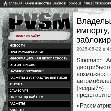
ГЛАВНАЯ
АРХИВ НОВОСТЕЙ
ANDROID
GOOGLE
APPLE
MICROSOF
Владельц
импорту,
заблокир
НОВОСТИ
2025-05-22
в 4
ПРОГРАММИРОВАНИЕ
Sinomach A
ИНФОРМАЦИОННАЯ БЕЗОПАСНОСТЬ
ЭТО ИНТЕРЕСНО
дистрибьюто
НАУЧНО-ПОПУЛЯРНОЕ
возможност
ГАДЖЕТЫ И УСТРОЙСТВА ДЛЯ ГИКОВ
автомобиле
ТЕКУЧКА
(«серый»)
JAVASCRIPT
представите
DIY ИЛИ СДЕЛАЙ САМ
ГАДЖЕТЫ
«Рассматрив
ANDROID