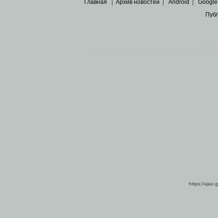
Главная
|
Архив новостей
|
Android
|
Google
Пуб
Все пра
Основными материалами сайта являются
архивные ко
https://ajax.