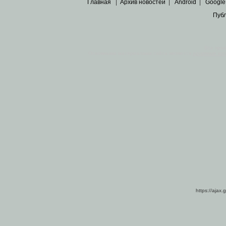
Главная
|
Архив новостей
|
Android
|
Google
Пуб
Все пра
Основными материалами сайта являются
архивные ко
https://ajax.