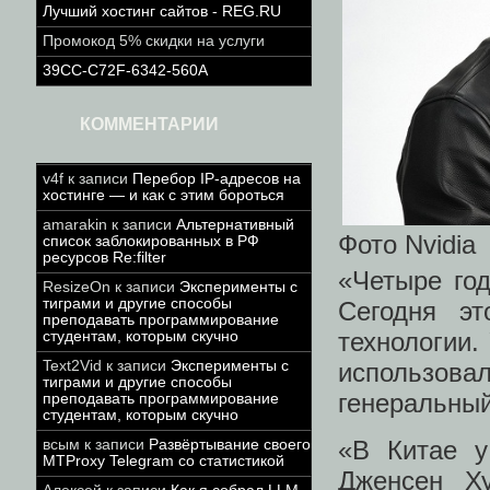
Лучший хостинг сайтов - REG.RU
Промокод 5% скидки на услуги
39CC-C72F-6342-560A
КОММЕНТАРИИ
v4f
к записи
Перебор IP-адресов на
хостинге — и как с этим бороться
amarakin
к записи
Альтернативный
Фото Nvidia
список заблокированных в РФ
ресурсов Re:filter
«Четыре год
ResizeOn
к записи
Эксперименты с
тиграми и другие способы
Сегодня э
преподавать программирование
технологии.
студентам, которым скучно
Text2Vid
к записи
Эксперименты с
использова
тиграми и другие способы
генеральный
преподавать программирование
студентам, которым скучно
«В Китае у
всым
к записи
Развёртывание своего
MTProxy Telegram со статистикой
Дженсен Ху