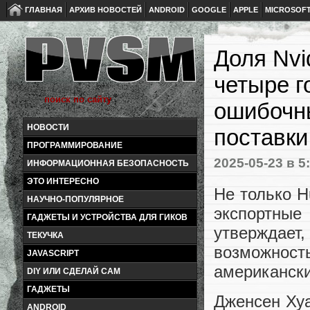
ГЛАВНАЯ
АРХИВ НОВОСТЕЙ
ANDROID
GOOGLE
APPLE
MICROSOF
Доля Nvi
четыре г
ошибочн
НОВОСТИ
поставки
ПРОГРАММИРОВАНИЕ
2025-05-23
в 5
ИНФОРМАЦИОННАЯ БЕЗОПАСНОСТЬ
ЭТО ИНТЕРЕСНО
Не только H
НАУЧНО-ПОПУЛЯРНОЕ
экспортны
ГАДЖЕТЫ И УСТРОЙСТВА ДЛЯ ГИКОВ
утверждает
ТЕКУЧКА
возможнос
JAVASCRIPT
американск
DIY ИЛИ СДЕЛАЙ САМ
ГАДЖЕТЫ
Дженсен Хуа
ANDROID