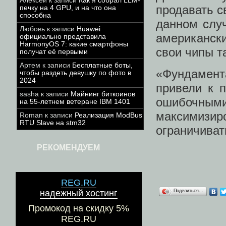
Алексей
к записи
Как я собрал LLM-
продавать с
печку на 4 GPU, и на что она
способна
данном случ
Любовь
к записи
Huawei
американск
официально представила
HarmonyOS 7: какие смартфоны
свои чипы та
получат её первыми
Артем
к записи
Бесплатные боты,
«Фундамен
чтобы раздеть девушку по фото в
2024
привели к 
sasha
к записи
Майнинг биткоинов
ошибочными.
на 55-летнем ветеране IBM 1401
максимизир
Roman
к записи
Реализация ModBus
RTU Slave на stm32
ограничиват
РЕКОМЕНДУЕМ
REG.RU
Поделиться…
надежный хостинг
Промокод на скидку 5%
REG.RU