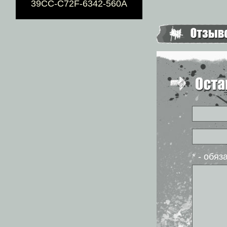
39CC-C72F-6342-560A
* - обя