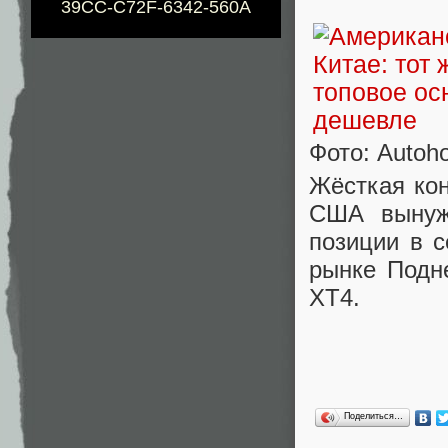
39CC-C72F-6342-560A
Фото: Autoh
Жёсткая кон
США вынужд
позиции в с
рынке Подн
XT4.
Поделиться…