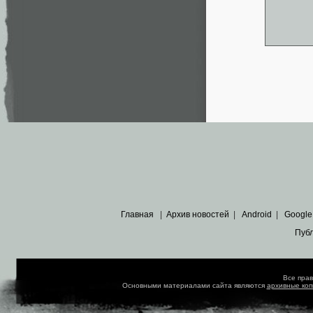
Главная
|
Архив новостей
|
Android
|
Google
Пуб
Все пра
Основными материалами сайта являются
архивные ко