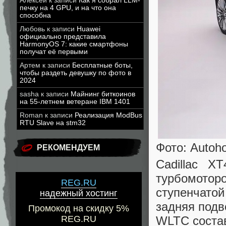
Алексей
к записи
Как я собрал LLM-
печку на 4 GPU, и на что она
способна
Любовь
к записи
Huawei
официально представила
HarmonyOS 7: какие смартфоны
получат её первыми
Артем
к записи
Бесплатные боты,
чтобы раздеть девушку по фото в
2024
sasha
к записи
Майнинг биткоинов
на 55-летнем ветеране IBM 1401
Roman
к записи
Реализация ModBus
RTU Slave на stm32
Фото: Autoh
РЕКОМЕНДУЕМ
Cadillac X
турбомотор
REG.RU
ступенчато
надежный хостинг
задняя подв
Промокод на скидку 5%
WLTC состав
REG.RU