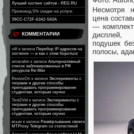
Лучший хостинг сайтов - REG.RU
Несмотря н
Промокод 5% скидки на услуги
цена состав
39CC-C72F-6342-560A
— комплект
дисплей, 
КОММЕНТАРИИ
подушек бе
v4f
к записи
Перебор IP-адресов на
полосы, ада
хостинге — и как с этим бороться
amarakin
к записи
Альтернативный
список заблокированных в РФ
ресурсов Re:filter
ResizeOn
к записи
Эксперименты с
тиграми и другие способы
преподавать программирование
студентам, которым скучно
Text2Vid
к записи
Эксперименты с
тиграми и другие способы
преподавать программирование
студентам, которым скучно
всым
к записи
Развёртывание своего
MTProxy Telegram со статистикой