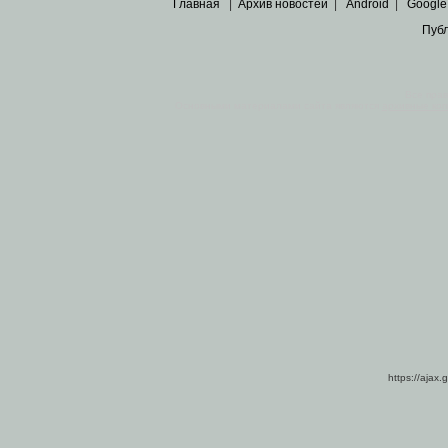
Главная
|
Архив новостей
|
Android
|
Google
Пуб
Все пра
Основными материалами сайта являются
архивные ко
https://ajax.