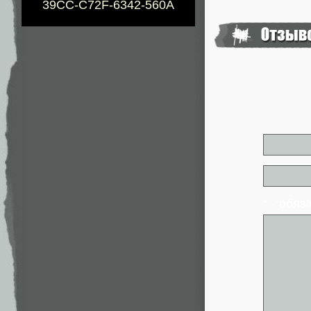
39CC-C72F-6342-560A
* - обя