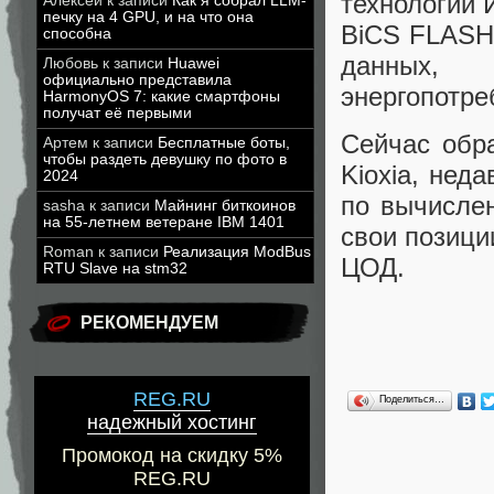
технологий 
Алексей
к записи
Как я собрал LLM-
печку на 4 GPU, и на что она
BiCS FLASH 
способна
данных,
Любовь
к записи
Huawei
официально представила
энергопотре
HarmonyOS 7: какие смартфоны
получат её первыми
Сейчас обр
Артем
к записи
Бесплатные боты,
чтобы раздеть девушку по фото в
Kioxia, нед
2024
по вычислен
sasha
к записи
Майнинг биткоинов
на 55-летнем ветеране IBM 1401
свои позици
Roman
к записи
Реализация ModBus
ЦОД.
RTU Slave на stm32
РЕКОМЕНДУЕМ
REG.RU
Поделиться…
надежный хостинг
Промокод на скидку 5%
REG.RU