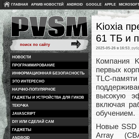
ГЛАВНАЯ
АРХИВ НОВОСТЕЙ
ANDROID
GOOGLE
APPLE
MICROSOF
Kioxia п
61 ТБ и 
2025-05-26
в 16:53
, руб
НОВОСТИ
Компания 
ПРОГРАММИРОВАНИЕ
первых корп
ИНФОРМАЦИОННАЯ БЕЗОПАСНОСТЬ
TLC-памят
ЭТО ИНТЕРЕСНО
поддержива
НАУЧНО-ПОПУЛЯРНОЕ
высокую эф
ГАДЖЕТЫ И УСТРОЙСТВА ДЛЯ ГИКОВ
включая ра
ТЕКУЧКА
обучением.
JAVASCRIPT
DIY ИЛИ СДЕЛАЙ САМ
Новые SSD и
ГАДЖЕТЫ
Array (CB
ANDROID