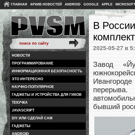
ГЛАВНАЯ
АРХИВ НОВОСТЕЙ
ANDROID
GOOGLE
APPLE
MICROSOF
В России
комплект
2025-05-27
в 5
НОВОСТИ
Завод «Йу
ПРОГРАММИРОВАНИЕ
южнокорейс
ИНФОРМАЦИОННАЯ БЕЗОПАСНОСТЬ
ЭТО ИНТЕРЕСНО
Ивангороде 
НАУЧНО-ПОПУЛЯРНОЕ
перерыва.
ГАДЖЕТЫ И УСТРОЙСТВА ДЛЯ ГИКОВ
автомобил
ТЕКУЧКА
бывший росс
JAVASCRIPT
DIY ИЛИ СДЕЛАЙ САМ
ГАДЖЕТЫ
ANDROID