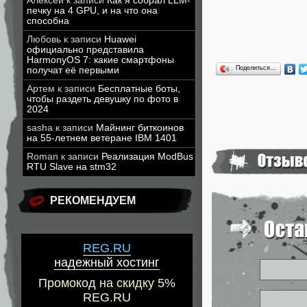
Алексей
к записи
Как я собрал LLM-
печку на 4 GPU, и на что она
способна
Любовь
к записи
Huawei
официально представила
HarmonyOS 7: какие смартфоны
Поделиться…
получат её первыми
Артем
к записи
Бесплатные боты,
чтобы раздеть девушку по фото в
2024
sasha
к записи
Майнинг биткоинов
на 55-летнем ветеране IBM 1401
Roman
к записи
Реализация ModBus
RTU Slave на stm32
РЕКОМЕНДУЕМ
REG.RU
надежный хостинг
Промокод на скидку 5%
REG.RU