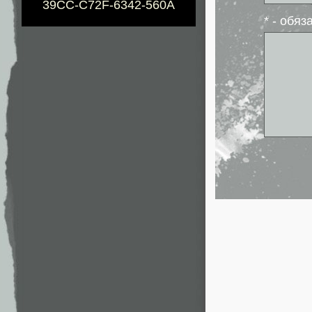
39CC-C72F-6342-560A
* - обя