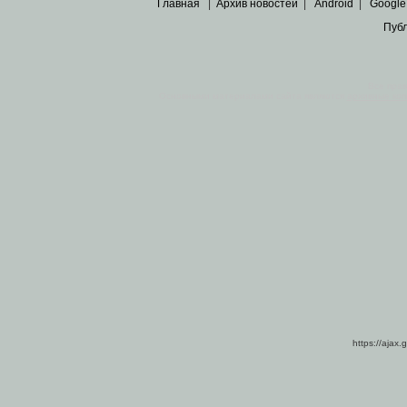
Главная
|
Архив новостей
|
Android
|
Google
Пуб
Все пра
Основными материалами сайта являются
архивные ко
https://ajax.