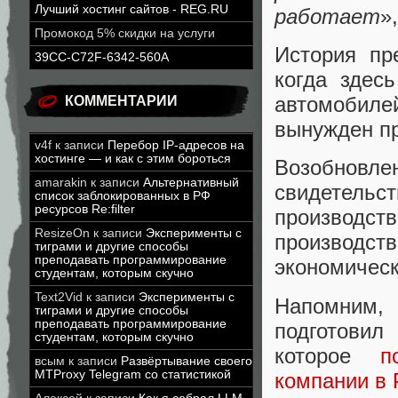
Лучший хостинг сайтов - REG.RU
работает
»
Промокод 5% скидки на услуги
История пр
39CC-C72F-6342-560A
когда здес
автомобиле
КОММЕНТАРИИ
вынужден пр
v4f
к записи
Перебор IP-адресов на
хостинге — и как с этим бороться
Возобнов
amarakin
к записи
Альтернативный
свидетельст
список заблокированных в РФ
ресурсов Re:filter
производ
ResizeOn
к записи
Эксперименты с
производс
тиграми и другие способы
преподавать программирование
экономическ
студентам, которым скучно
Text2Vid
к записи
Эксперименты с
Напомним, 
тиграми и другие способы
преподавать программирование
подготовил
студентам, которым скучно
которое
п
всым
к записи
Развёртывание своего
MTProxy Telegram со статистикой
компании в 