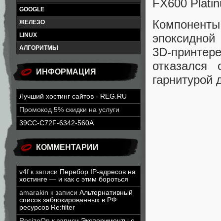
FX600 Plati
GOOGLE
Компоненты
ЖЕЛЕЗО
LINUX
эпоксидной
АЛГОРИТМЫ
3D-принтере
отказался 
ИНФОРМАЦИЯ
гарнитурой 
Лучший хостинг сайтов - REG.RU
Промокод 5% скидки на услуги
39CC-C72F-6342-560A
КОММЕНТАРИИ
v4f
к записи
Перебор IP-адресов на
хостинге — и как с этим бороться
amarakin
к записи
Альтернативный
список заблокированных в РФ
ресурсов Re:filter
ResizeOn
к записи
Эксперименты с