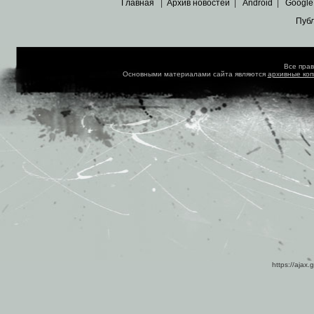
Главная
|
Архив новостей
|
Android
|
Google
Пуб
Все пра
Основными материалами сайта являются
архивные ко
https://ajax.