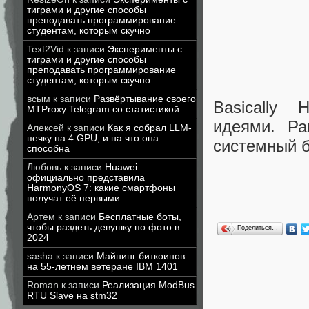
тиграми и другие способы
преподавать программирование
студентам, которым скучно
Text2Vid
к записи
Эксперименты с
тиграми и другие способы
преподавать программирование
студентам, которым скучно
всым
к записи
Развёртывание своего
Basically 
MTProxy Telegram со статистикой
идеями. Ра
Алексей
к записи
Как я собрал LLM-
печку на 4 GPU, и на что она
системный б
способна
Любовь
к записи
Huawei
официально представила
HarmonyOS 7: какие смартфоны
получат её первыми
Артем
к записи
Бесплатные боты,
чтобы раздеть девушку по фото в
Поделиться…
2024
sasha
к записи
Майнинг биткоинов
на 55-летнем ветеране IBM 1401
Roman
к записи
Реализация ModBus
RTU Slave на stm32