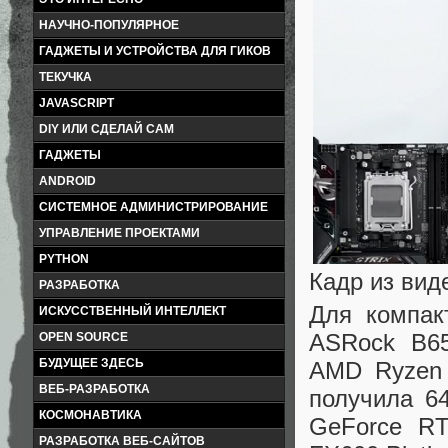
НАУЧНО-ПОПУЛЯРНОЕ
ГАДЖЕТЫ И УСТРОЙСТВА ДЛЯ ГИКОВ
ТЕКУЧКА
JAVASCRIPT
DIY ИЛИ СДЕЛАЙ САМ
ГАДЖЕТЫ
ANDROID
СИСТЕМНОЕ АДМИНИСТРИРОВАНИЕ
УПРАВЛЕНИЕ ПРОЕКТАМИ
PYTHON
Кадр из вид
РАЗРАБОТКА
Для компак
ИСКУССТВЕННЫЙ ИНТЕЛЛЕКТ
ASRock B65
OPEN SOURCE
БУДУЩЕЕ ЗДЕСЬ
AMD Ryzen 
ВЕБ-РАЗРАБОТКА
получила 6
КОСМОНАВТИКА
GeForce RT
РАЗРАБОТКА ВЕБ-САЙТОВ