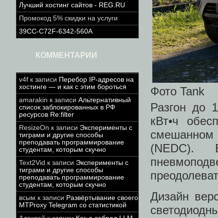
Лучший хостинг сайтов - REG.RU
Промокод 5% скидки на услуги
39CC-C72F-6342-560A
КОММЕНТАРИИ
v4f
к записи
Перебор IP-адресов на
хостинге — и как с этим бороться
Фото Tank
amarakin
к записи
Альтернативный
Разгон до 1
список заблокированных в РФ
ресурсов Re:filter
кВт•ч обес
ResizeOn
к записи
Эксперименты с
смешанном р
тиграми и другие способы
преподавать программирование
(NEDC). 
студентам, которым скучно
пневмоподв
Text2Vid
к записи
Эксперименты с
тиграми и другие способы
преодолеват
преподавать программирование
студентам, которым скучно
Дизайн верс
всым
к записи
Развёртывание своего
MTProxy Telegram со статистикой
светодиодн