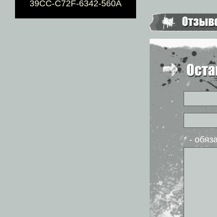
39CC-C72F-6342-560A
* - обя