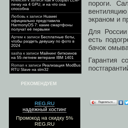
Алексей
к записи
Как я собрал LLM-
пороги. Са
печку на 4 GPU, и на что она
способна
вентиляцию
Любовь
к записи
Huawei
экраном и п
официально представила
HarmonyOS 7: какие смартфоны
получат её первыми
Для России
Артем
к записи
Бесплатные боты,
есть подогр
чтобы раздеть девушку по фото в
2024
бачок омыва
sasha
к записи
Майнинг биткоинов
на 55-летнем ветеране IBM 1401
Гарантия с
Roman
к записи
Реализация ModBus
постгаранти
RTU Slave на stm32
РЕКОМЕНДУЕМ
REG.RU
Поделиться…
надежный хостинг
Промокод на скидку 5%
REG.RU