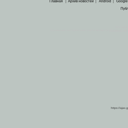
Главная
|
Архив новостей
|
Android
|
Google
Пуб
Все пра
Основными материалами сайта являются
архивные ко
https://ajax.