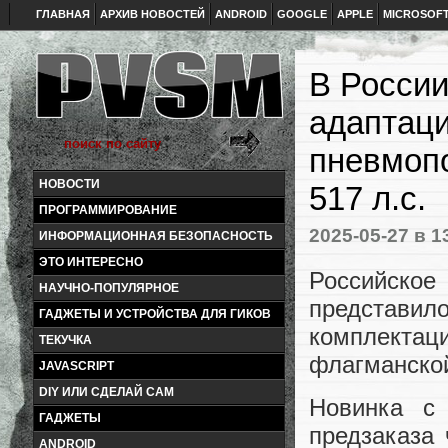
ГЛАВНАЯ
АРХИВ НОВОСТЕЙ
ANDROID
GOOGLE
APPLE
MICROSOF
В России
адаптаци
пневмопо
НОВОСТИ
517 л.с.
ПРОГРАММИРОВАНИЕ
2025-05-27
в 1
ИНФОРМАЦИОННАЯ БЕЗОПАСНОСТЬ
ЭТО ИНТЕРЕСНО
Российс
НАУЧНО-ПОПУЛЯРНОЕ
представило
ГАДЖЕТЫ И УСТРОЙСТВА ДЛЯ ГИКОВ
комплектаци
ТЕКУЧКА
флагманско
JAVASCRIPT
DIY ИЛИ СДЕЛАЙ САМ
Новинка с 
ГАДЖЕТЫ
предзаказа
ANDROID