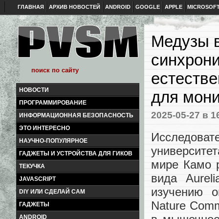
ГЛАВНАЯ
АРХИВ НОВОСТЕЙ
ANDROID
GOOGLE
APPLE
MICROSOF
Медузы в
синхрон
естестве
НОВОСТИ
для мони
ПРОГРАММИРОВАНИЕ
2025-05-27
в 1
ИНФОРМАЦИОННАЯ БЕЗОПАСНОСТЬ
ЭТО ИНТЕРЕСНО
Исследова
НАУЧНО-ПОПУЛЯРНОЕ
университе
ГАДЖЕТЫ И УСТРОЙСТВА ДЛЯ ГИКОВ
мире Камо 
ТЕКУЧКА
вида Aurel
JAVASCRIPT
изучению о
DIY ИЛИ СДЕЛАЙ САМ
Nature Comm
ГАДЖЕТЫ
ANDROID