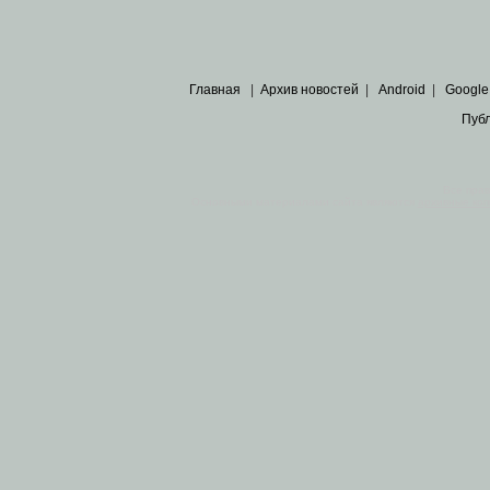
Главная
|
Архив новостей
|
Android
|
Google
Пуб
Все пра
Основными материалами сайта являются
архивные ко