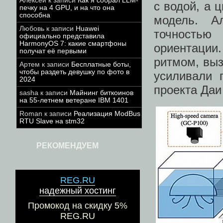
Алексей
к записи
Как я собрал LLM-
с водой, а 
печку на 4 GPU, и на что она
способна
модель. А
Любовь
к записи
Huawei
точность
официально представила
HarmonyOS 7: какие смартфоны
ориентаци
получат её первыми
ритмом, вы
Артем
к записи
Бесплатные боты,
чтобы раздеть девушку по фото в
усиливали 
2024
проекта Даи
sasha
к записи
Майнинг биткоинов
на 55-летнем ветеране IBM 1401
Roman
к записи
Реализация ModBus
RTU Slave на stm32
РЕКОМЕНДУЕМ
REG.RU
надежный хостинг
Промокод на скидку 5%
REG.RU