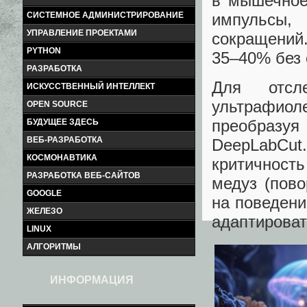
в мышечное
импульсы
СИСТЕМНОЕ АДМИНИСТРИРОВАНИЕ
УПРАВЛЕНИЕ ПРОЕКТАМИ
сокращений.
PYTHON
35–40% без 
РАЗРАБОТКА
Для отсл
ИСКУССТВЕННЫЙ ИНТЕЛЛЕКТ
ультрафиоле
OPEN SOURCE
преобразуя
БУДУЩЕЕ ЗДЕСЬ
ВЕБ-РАЗРАБОТКА
DeepLabCut
КОСМОНАВТИКА
критичност
РАЗРАБОТКА ВЕБ-САЙТОВ
медуз (пово
GOOGLE
на поведени
ЖЕЛЕЗО
адаптироват
LINUX
АЛГОРИТМЫ
ИНФОРМАЦИЯ