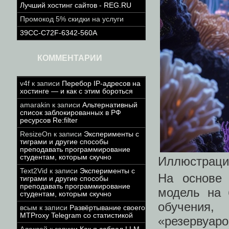
Лучший хостинг сайтов - REG.RU
Промокод 5% скидки на услуги
39CC-C72F-6342-560A
КОММЕНТАРИИ
v4f
к записи
Перебор IP-адресов на
хостинге — и как с этим бороться
amarakin
к записи
Альтернативный
список заблокированных в РФ
ресурсов Re:filter
ResizeOn
к записи
Эксперименты с
тиграми и другие способы
преподавать программирование
студентам, которым скучно
Иллюстрация
Text2Vid
к записи
Эксперименты с
На основе 
тиграми и другие способы
преподавать программирование
модель на 
студентам, которым скучно
обучения,
всым
к записи
Развёртывание своего
MTProxy Telegram со статистикой
«резервуар