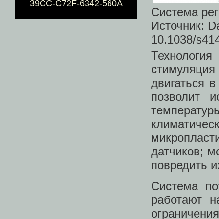
39CC-C72F-6342-560A
Система рег
Источник: Da
10.1038/s41
Технологи
стимуляция
двигаться в
позволит и
температур
климатиче
микроплас
датчиков; м
повредить и
Система по
работают н
ограничен