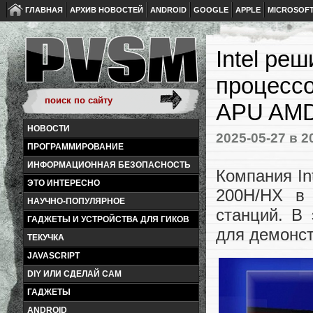
ГЛАВНАЯ
АРХИВ НОВОСТЕЙ
ANDROID
GOOGLE
APPLE
MICROSOF
Intel ре
процессо
APU AMD
НОВОСТИ
2025-05-27
в 2
ПРОГРАММИРОВАНИЕ
ИНФОРМАЦИОННАЯ БЕЗОПАСНОСТЬ
Компания In
ЭТО ИНТЕРЕСНО
200H/HX в
НАУЧНО-ПОПУЛЯРНОЕ
станций. В 
ГАДЖЕТЫ И УСТРОЙСТВА ДЛЯ ГИКОВ
для демонст
ТЕКУЧКА
JAVASCRIPT
DIY ИЛИ СДЕЛАЙ САМ
ГАДЖЕТЫ
ANDROID