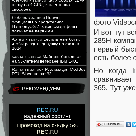
Алексей
к записи
Как я собрал LLM-
печку на 4 GPU, и на что она
способна
Любовь
к записи
Huawei
фото Videoca
официально представила
HarmonyOS 7: какие смартфоны
И вот тут вс
получат её первыми
285H компан
Артем
к записи
Бесплатные боты,
чтобы раздеть девушку по фото в
первый быст
2024
есть более
sasha
к записи
Майнинг биткоинов
на 55-летнем ветеране IBM 1401
Но когда I
Roman
к записи
Реализация ModBus
RTU Slave на stm32
сравнивает 
365. Тут уж
РЕКОМЕНДУЕМ
REG.RU
надежный хостинг
Поделиться…
Промокод на скидку 5%
REG.RU