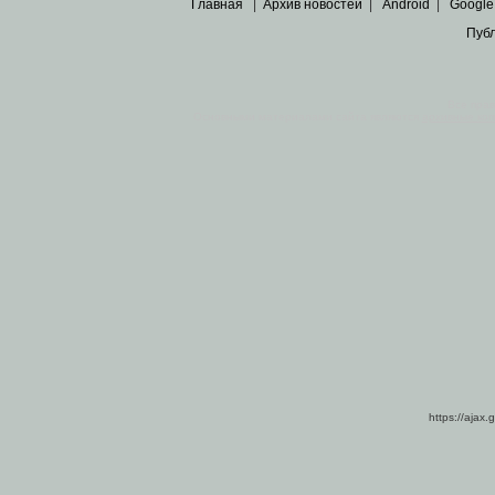
Главная
|
Архив новостей
|
Android
|
Google
Пуб
Все пра
Основными материалами сайта являются
архивные ко
https://ajax.