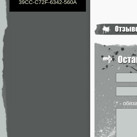
39CC-C72F-6342-560A
* - обя