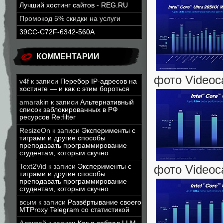
Лучший хостинг сайтов - REG.RU
Промокод 5% скидки на услуги
39CC-C72F-6342-560A
КОММЕНТАРИИ
фото Videoca
v4f
к записи
Перебор IP-адресов на
хостинге — и как с этим бороться
amarakin
к записи
Альтернативный
список заблокированных в РФ
ресурсов Re:filter
ResizeOn
к записи
Эксперименты с
тиграми и другие способы
преподавать программирование
студентам, которым скучно
Text2Vid
к записи
Эксперименты с
фото Videoca
тиграми и другие способы
преподавать программирование
студентам, которым скучно
всым
к записи
Развёртывание своего
MTProxy Telegram со статистикой