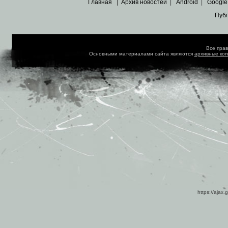
Главная
|
Архив новостей
|
Android
|
Google
Пуб
Все пра
Основными материалами сайта являются
архивные ко
https://ajax.