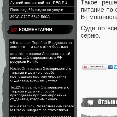
Такое реше
Лучший хостинг сайтов - REG.RU
питание по 
Промокод 5% скидки на услуги
Вт мощност
39CC-C72F-6342-560A
Судя по все
КОММЕНТАРИИ
серию.
v4f
к записи
Перебор IP-адресов на
хостинге — и как с этим бороться
amarakin
к записи
Альтернативный
список заблокированных в РФ
ресурсов Re:filter
Поделиться…
ResizeOn
к записи
Эксперименты с
тиграми и другие способы
преподавать программирование
студентам, которым скучно
Text2Vid
к записи
Эксперименты с
тиграми и другие способы
преподавать программирование
студентам, которым скучно
всым
к записи
Развёртывание своего
MTProxy Telegram со статистикой