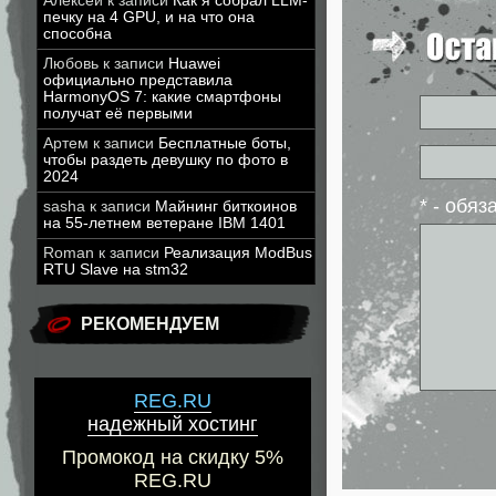
Алексей
к записи
Как я собрал LLM-
печку на 4 GPU, и на что она
способна
Любовь
к записи
Huawei
официально представила
HarmonyOS 7: какие смартфоны
получат её первыми
Артем
к записи
Бесплатные боты,
чтобы раздеть девушку по фото в
2024
* - обя
sasha
к записи
Майнинг биткоинов
на 55-летнем ветеране IBM 1401
Roman
к записи
Реализация ModBus
RTU Slave на stm32
РЕКОМЕНДУЕМ
REG.RU
надежный хостинг
Промокод на скидку 5%
REG.RU