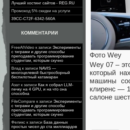
Лучший хостинг сайтов - REG.RU
Промокод 5% скидки на услуги
39CC-C72F-6342-560A
КОММЕНТАРИИ
FreeAIVideo
к записи
Эксперименты
с тиграми и другие способы
Фото Wey
преподавать программирование
студентам, которым скучно
Wey 07 – эт
Влад
к записи
NAVIS —
который на
многоцелевой быстросборный
беспилотный катамаран
машины сос
Азат
к записи
Как я собрал LLM-
клиренс — 1
печку на 4 GPU, и на что она
способна
салоне шест
FileCompare
к записи
Эксперименты
с тиграми и другие способы
преподавать программирование
студентам, которым скучно
Феликс
к записи
База данных
простых чисел до ста миллиардов