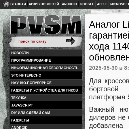
ГЛАВНАЯ
АРХИВ НОВОСТЕЙ
ANDROID
GOOGLE
APPLE
MICROSOF
Аналог L
гарантие
хода 114
НОВОСТИ
обновле
ПРОГРАММИРОВАНИЕ
2025-05-30
в 8
ИНФОРМАЦИОННАЯ БЕЗОПАСНОСТЬ
ЭТО ИНТЕРЕСНО
Для кроссо
НАУЧНО-ПОПУЛЯРНОЕ
бортовой 
ГАДЖЕТЫ И УСТРОЙСТВА ДЛЯ ГИКОВ
платформа Я
ТЕКУЧКА
JAVASCRIPT
Важный нюа
DIY ИЛИ СДЕЛАЙ САМ
дилеров не 
ГАДЖЕТЫ
добавлена
ANDROID