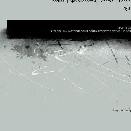
Главная
|
Архив новостей
|
Android
|
Google
Пуб
Все пра
Основными материалами сайта являются
архивные ко
https://ajax.