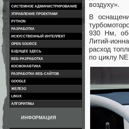
воздуху».
СИСТЕМНОЕ АДМИНИСТРИРОВАНИЕ
УПРАВЛЕНИЕ ПРОЕКТАМИ
В оснащени
PYTHON
турбомоторо
РАЗРАБОТКА
930 Нм, об
ИСКУССТВЕННЫЙ ИНТЕЛЛЕКТ
Литий-ион
OPEN SOURCE
расход топл
БУДУЩЕЕ ЗДЕСЬ
по циклу N
ВЕБ-РАЗРАБОТКА
КОСМОНАВТИКА
РАЗРАБОТКА ВЕБ-САЙТОВ
GOOGLE
ЖЕЛЕЗО
LINUX
АЛГОРИТМЫ
ИНФОРМАЦИЯ