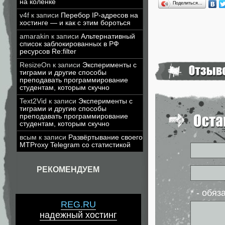
на коленке
Поделиться…
v4f
к записи
Перебор IP-адресов на
хостинге — и как с этим бороться
amarakin
к записи
Альтернативный
список заблокированных в РФ
ресурсов Re:filter
ResizeOn
к записи
Эксперименты с
тиграми и другие способы
преподавать программирование
студентам, которым скучно
Text2Vid
к записи
Эксперименты с
тиграми и другие способы
преподавать программирование
студентам, которым скучно
всым
к записи
Развёртывание своего
MTProxy Telegram со статистикой
РЕКОМЕНДУЕМ
* - обя
REG.RU
надежный хостинг