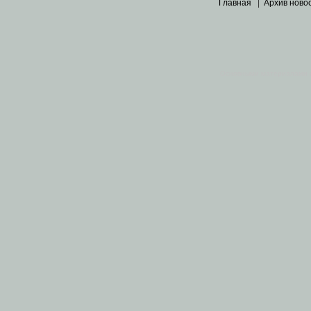
Главная
|
Архив ново
Основными материалами 