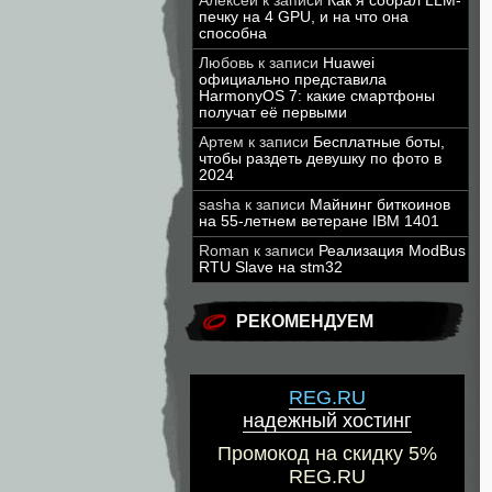
Алексей
к записи
Как я собрал LLM-
печку на 4 GPU, и на что она
способна
Любовь
к записи
Huawei
официально представила
HarmonyOS 7: какие смартфоны
получат её первыми
Артем
к записи
Бесплатные боты,
чтобы раздеть девушку по фото в
2024
sasha
к записи
Майнинг биткоинов
на 55-летнем ветеране IBM 1401
Roman
к записи
Реализация ModBus
RTU Slave на stm32
РЕКОМЕНДУЕМ
REG.RU
надежный хостинг
Промокод на скидку 5%
REG.RU