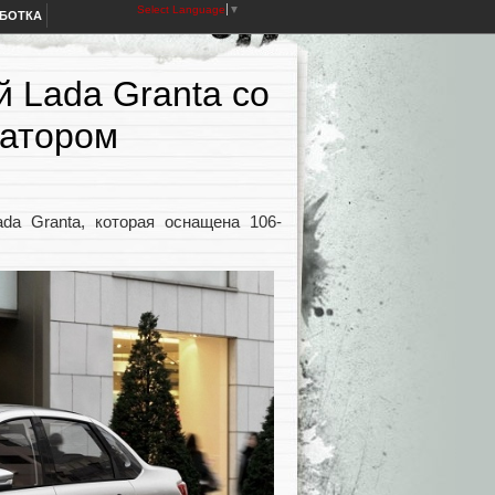
Select Language
▼
АБОТКА
 Lada Granta со
иатором
da Granta, которая оснащена 106-