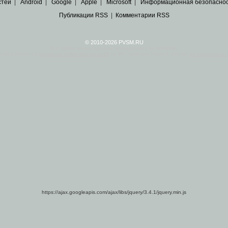
стей
|
Android
|
Google
|
Apple
|
Microsoft
|
Информационная безопасно
Публикации RSS
|
Комментарии RSS
© 2010-2026 PVSM.RU
Все права на материалы принадлежат их авторам.
сайта являются
архивные копии материалов
по ИТ тематике Рунета, взятые
из открытых и 
https://ajax.googleapis.com/ajax/libs/jquery/3.4.1/jquery.min.js