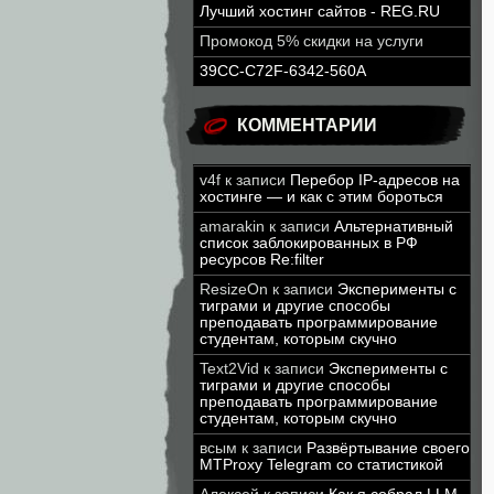
Лучший хостинг сайтов - REG.RU
Промокод 5% скидки на услуги
39CC-C72F-6342-560A
КОММЕНТАРИИ
v4f
к записи
Перебор IP-адресов на
хостинге — и как с этим бороться
amarakin
к записи
Альтернативный
список заблокированных в РФ
ресурсов Re:filter
ResizeOn
к записи
Эксперименты с
тиграми и другие способы
преподавать программирование
студентам, которым скучно
Text2Vid
к записи
Эксперименты с
тиграми и другие способы
преподавать программирование
студентам, которым скучно
всым
к записи
Развёртывание своего
MTProxy Telegram со статистикой