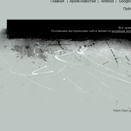
Главная
|
Архив новостей
|
Android
|
Google
Пуб
Все пра
Основными материалами сайта являются
архивные ко
https://ajax.