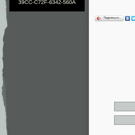
39CC-C72F-6342-560A
Поделиться…
* - обя