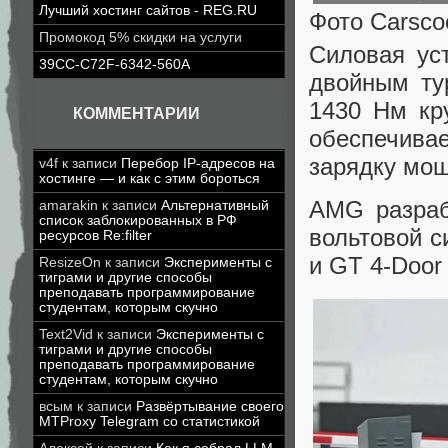
Лучший хостинг сайтов - REG.RU
Фото Carsco
Промокод 5% скидки на услуги
Силовая уст
39CC-C72F-6342-560A
двойным ту
1430 Нм кр
КОММЕНТАРИИ
обеспечив
зарядку мощ
v4f
к записи
Перебор IP-адресов на
хостинге — и как с этим бороться
AMG разраб
amarakin
к записи
Альтернативный
список заблокированных в РФ
вольтовой с
ресурсов Re:filter
и GT 4-Door
ResizeOn
к записи
Эксперименты с
тиграми и другие способы
преподавать программирование
студентам, которым скучно
Text2Vid
к записи
Эксперименты с
тиграми и другие способы
преподавать программирование
студентам, которым скучно
всым
к записи
Развёртывание своего
MTProxy Telegram со статистикой