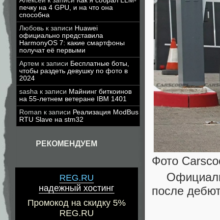
Алексей
к записи
Как я собрал LLM-
печку на 4 GPU, и на что она
способна
Любовь
к записи
Huawei
официально представила
HarmonyOS 7: какие смартфоны
получат её первыми
Артем
к записи
Бесплатные боты,
чтобы раздеть девушку по фото в
2024
sasha
к записи
Майнинг биткоинов
на 55-летнем ветеране IBM 1401
Roman
к записи
Реализация ModBus
RTU Slave на stm32
РЕКОМЕНДУЕМ
Фото Carsco
Официальн
REG.RU
надежный хостинг
после дебют
Промокод на скидку 5%
REG.RU