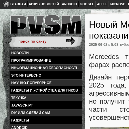
ГЛАВНАЯ
АРХИВ НОВОСТЕЙ
ANDROID
GOOGLE
APPLE
MICROSOF
Новый M
показали
2025-06-02
в 5:08
, рубр
НОВОСТИ
Mercedes 
ПРОГРАММИРОВАНИЕ
фарах распо
ИНФОРМАЦИОННАЯ БЕЗОПАСНОСТЬ
Дизайн пер
ЭТО ИНТЕРЕСНО
НАУЧНО-ПОПУЛЯРНОЕ
2025 года
ГАДЖЕТЫ И УСТРОЙСТВА ДЛЯ ГИКОВ
агрессивны
ТЕКУЧКА
но получит
JAVASCRIPT
части ст
DIY ИЛИ СДЕЛАЙ САМ
усовершенс
ГАДЖЕТЫ
ANDROID