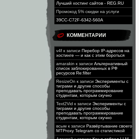
Лучший хостинг сайтов - REG.RU
Промокод 5% скидки на услуги
39CC-C72F-6342-560A
КОММЕНТАРИИ
v4f
к записи
Перебор IP-адресов на
хостинге — и как с этим бороться
amarakin
к записи
Альтернативный
список заблокированных в РФ
ресурсов Re:filter
ResizeOn
к записи
Эксперименты с
тиграми и другие способы
преподавать программирование
студентам, которым скучно
Text2Vid
к записи
Эксперименты с
тиграми и другие способы
преподавать программирование
студентам, которым скучно
всым
к записи
Развёртывание своего
MTProxy Telegram со статистикой