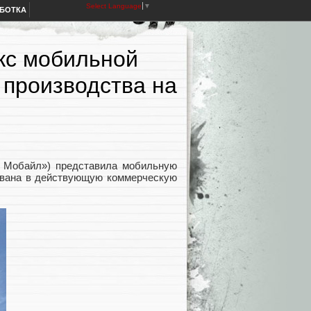
Select Language
▼
АБОТКА
кс мобильной
 производства на
2 Мобайл») представила мобильную
рована в действующую коммерческую