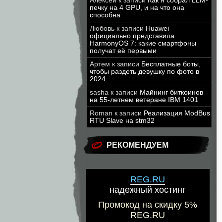
Алексей
к записи
Как я собрал LLM-
печку на 4 GPU, и на что она
способна
Любовь
к записи
Huawei
официально представила
HarmonyOS 7: какие смартфоны
получат её первыми
Артем
к записи
Бесплатные боты,
чтобы раздеть девушку по фото в
2024
sasha
к записи
Майнинг биткоинов
на 55-летнем ветеране IBM 1401
Roman
к записи
Реализация ModBus
RTU Slave на stm32
РЕКОМЕНДУЕМ
REG.RU
надежный хостинг
Промокод на скидку 5%
REG.RU