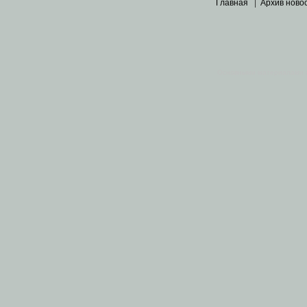
Главная
|
Архив ново
Основными материалами 