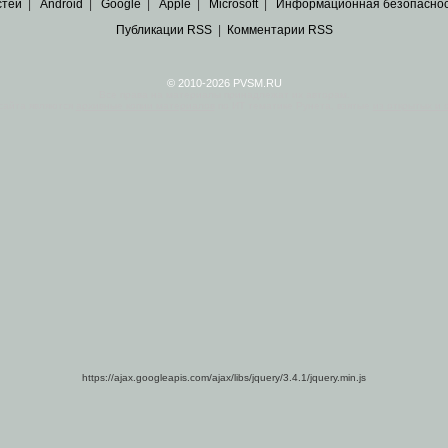
стей
|
Android
|
Google
|
Apple
|
Microsoft
|
Информационная безопасно
Публикации RSS
|
Комментарии RSS
© 2010-2026 PVSM.RU
Все права на материалы принадлежат их авторам.
сайта являются
архивные копии материалов
по ИТ тематике Рунета, взятые
из открытых и 
https://ajax.googleapis.com/ajax/libs/jquery/3.4.1/jquery.min.js