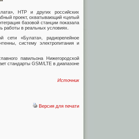
лата», НТР и других российских
табный проект, охватывающий «целый
нтеграция базовой станции показала
ь работы в реальных условиях.
й сети «Булата», радиорелейное
тенны, систему электропитания и
лавного павильона Нижегородской
ает стандарты GSM/LTE в диапазоне
Источник
Версия для печати