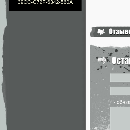
39CC-C72F-6342-560A
* - обя