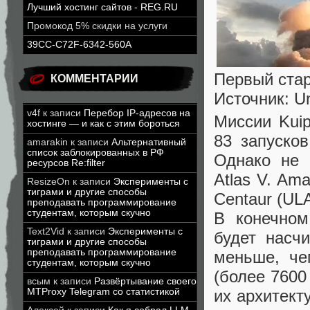
Лучший хостинг сайтов - REG.RU
Промокод 5% скидки на услуги
39CC-C72F-6342-560A
Первый старт
КОММЕНТАРИИ
Источник: Un
v4f
к записи
Перебор IP-адресов на
Миссии Kui
хостинге — и как с этим бороться
83 запусков
amarakin
к записи
Альтернативный
список заблокированных в РФ
Однако не 
ресурсов Re:filter
Atlas V. Am
ResizeOn
к записи
Эксперименты с
тиграми и другие способы
Centaur (ULA
преподавать программирование
студентам, которым скучно
В конечном
Text2Vid
к записи
Эксперименты с
будет насч
тиграми и другие способы
преподавать программирование
меньше, че
студентам, которым скучно
(более 7600
всым
к записи
Развёртывание своего
их архитекту
MTProxy Telegram со статистикой