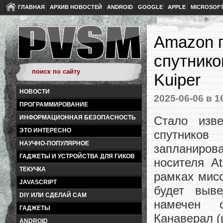
ГЛАВНАЯ
АРХИВ НОВОСТЕЙ
ANDROID
GOOGLE
APPLE
MICROSOF
Amazon г
спутнико
Kuiper
НОВОСТИ
2025-06-06
в 1
ПРОГРАММИРОВАНИЕ
Стало изв
ИНФОРМАЦИОННАЯ БЕЗОПАСНОСТЬ
ЭТО ИНТЕРЕСНО
спутников
НАУЧНО-ПОПУЛЯРНОЕ
запланиров
ГАДЖЕТЫ И УСТРОЙСТВА ДЛЯ ГИКОВ
носителя At
ТЕКУЧКА
рамках мисс
JAVASCRIPT
будет выв
DIY ИЛИ СДЕЛАЙ САМ
намечен 
ГАДЖЕТЫ
Канаверал (
ANDROID