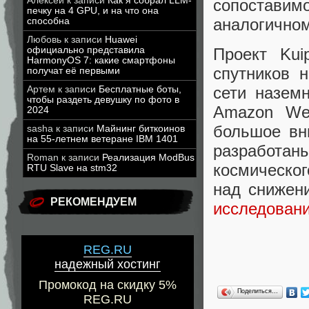
Алексей
к записи
Как я собрал LLM-
сопостави
печку на 4 GPU, и на что она
аналогичном
способна
Любовь
к записи
Huawei
официально представила
Проект Kui
HarmonyOS 7: какие смартфоны
спутников 
получат её первыми
сети назем
Артем
к записи
Бесплатные боты,
чтобы раздеть девушку по фото в
Amazon Web
2024
большое вн
sasha
к записи
Майнинг биткоинов
на 55-летнем ветеране IBM 1401
разработа
Roman
к записи
Реализация ModBus
космическог
RTU Slave на stm32
над снижен
РЕКОМЕНДУЕМ
исследован
REG.RU
надежный хостинг
Промокод на скидку 5%
Поделиться…
REG.RU