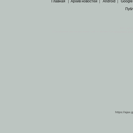
Главная
|
Архив новостей
|
Android
|
Google
Пуб
Все пра
Основными материалами сайта являются
архивные ко
https://ajax.