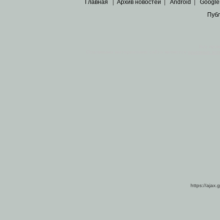
Главная
|
Архив новостей
|
Android
|
Google
Пуб
Все пра
Основными материалами сайта являются
архивные ко
https://ajax.