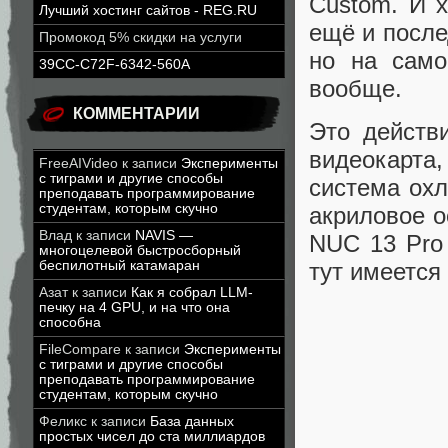
Custom. И х
Лучший хостинг сайтов - REG.RU
ещё и после
Промокод 5% скидки на услуги
но на само
39CC-C72F-6342-560A
вообще.
КОММЕНТАРИИ
Это действ
видеокарта
FreeAIVideo
к записи
Эксперименты
с тиграми и другие способы
система охл
преподавать программирование
студентам, которым скучно
акриловое о
Влад
к записи
NAVIS —
NUC 13 Pro 
многоцелевой быстросборный
беспилотный катамаран
тут имеется
Азат
к записи
Как я собрал LLM-
печку на 4 GPU, и на что она
способна
FileCompare
к записи
Эксперименты
с тиграми и другие способы
преподавать программирование
студентам, которым скучно
Феликс
к записи
База данных
простых чисел до ста миллиардов