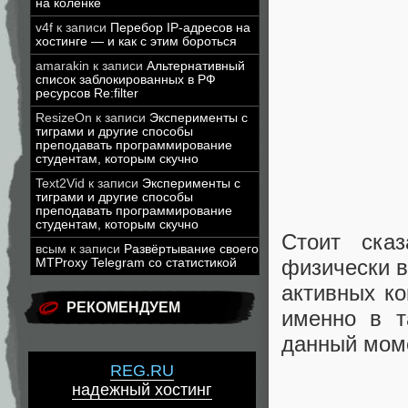
на коленке
v4f
к записи
Перебор IP-адресов на
хостинге — и как с этим бороться
amarakin
к записи
Альтернативный
список заблокированных в РФ
ресурсов Re:filter
ResizeOn
к записи
Эксперименты с
тиграми и другие способы
преподавать программирование
студентам, которым скучно
Text2Vid
к записи
Эксперименты с
тиграми и другие способы
преподавать программирование
студентам, которым скучно
Стоит ска
всым
к записи
Развёртывание своего
физически в
MTProxy Telegram со статистикой
активных ко
РЕКОМЕНДУЕМ
именно в т
данный моме
REG.RU
надежный хостинг