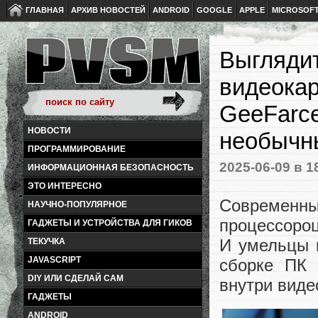
ГЛАВНАЯ
АРХИВ НОВОСТЕЙ
ANDROID
GOOGLE
APPLE
MICROSOF
Выглядит
видеокар
GeeFarce
НОВОСТИ
необычн
ПРОГРАММИРОВАНИЕ
2025-06-09
в 1
ИНФОРМАЦИОННАЯ БЕЗОПАСНОСТЬ
ЭТО ИНТЕРЕСНО
Современны
НАУЧНО-ПОПУЛЯРНОЕ
процессороц
ГАДЖЕТЫ И УСТРОЙСТВА ДЛЯ ГИКОВ
И умельцы 
ТЕКУЧКА
JAVASCRIPT
сборке ПК 
DIY ИЛИ СДЕЛАЙ САМ
внутри виде
ГАДЖЕТЫ
ANDROID