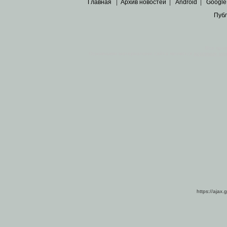
Главная
|
Архив новостей
|
Android
|
Google
Пуб
Все пра
Основными материалами сайта являются
архивные ко
https://ajax.