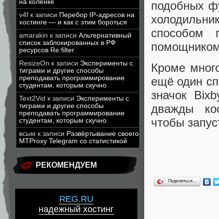
на коленке
подобных фу
v4f
к записи
Перебор IP-адресов на
холодильн
хостинге — и как с этим бороться
способом 
amarakin
к записи
Альтернативный
список заблокированных в РФ
помощником 
ресурсов Re:filter
ResizeOn
к записи
Эксперименты с
Кроме мног
тиграми и другие способы
преподавать программирование
ещё один сп
студентам, которым скучно
значок Bix
Text2Vid
к записи
Эксперименты с
тиграми и другие способы
дважды кос
преподавать программирование
чтобы запус
студентам, которым скучно
всым
к записи
Развёртывание своего
MTProxy Telegram со статистикой
РЕКОМЕНДУЕМ
Поделиться…
REG.RU
надежный хостинг