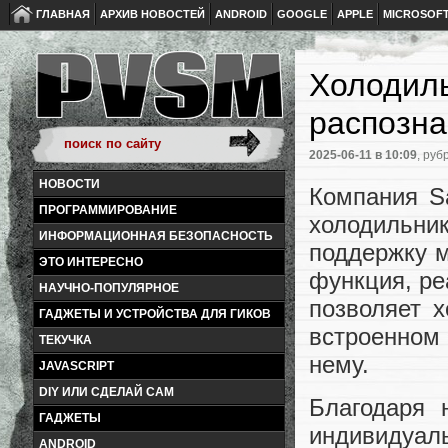
ГЛАВНАЯ
АРХИВ НОВОСТЕЙ
ANDROID
GOOGLE
APPLE
MICROSOF
Холодил
распозна
2025-06-11
в 10:09
, руб
НОВОСТИ
Компания S
ПРОГРАММИРОВАНИЕ
холодильник
ИНФОРМАЦИОННАЯ БЕЗОПАСНОСТЬ
поддержку м
ЭТО ИНТЕРЕСНО
функция, ре
НАУЧНО-ПОПУЛЯРНОЕ
позволяет 
ГАДЖЕТЫ И УСТРОЙСТВА ДЛЯ ГИКОВ
встроенном 
ТЕКУЧКА
нему.
JAVASCRIPT
DIY ИЛИ СДЕЛАЙ САМ
Благодаря 
ГАДЖЕТЫ
индивидуал
ANDROID