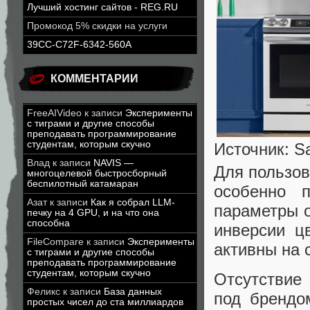
Лучший хостинг сайтов - REG.RU
Промокод 5% скидки на услуги
39CC-C72F-6342-560A
КОММЕНТАРИИ
FreeAIVideo
к записи
Эксперименты
с тиграми и другие способы
преподавать программирование
студентам, которым скучно
Источник: 
Влад
к записи
NAVIS —
Для пользов
многоцелевой быстросборный
беспилотный катамаран
особенно п
Азат
к записи
Как я собрал LLM-
параметры о
печку на 4 GPU, и на что она
способна
инверсии ц
FileCompare
к записи
Эксперименты
активны на
с тиграми и другие способы
преподавать программирование
студентам, которым скучно
Отсутствие
Феликс
к записи
База данных
под брендо
простых чисел до ста миллиардов