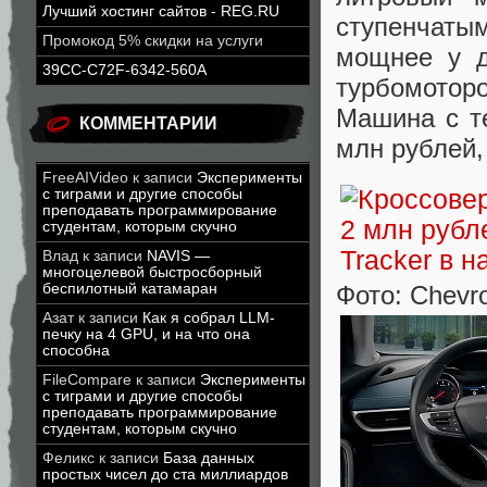
Лучший хостинг сайтов - REG.RU
ступенчаты
Промокод 5% скидки на услуги
мощнее у д
39CC-C72F-6342-560A
турбомотор
Машина с те
КОММЕНТАРИИ
млн рублей, 
FreeAIVideo
к записи
Эксперименты
с тиграми и другие способы
преподавать программирование
студентам, которым скучно
Влад
к записи
NAVIS —
многоцелевой быстросборный
Фото: Chevro
беспилотный катамаран
Азат
к записи
Как я собрал LLM-
печку на 4 GPU, и на что она
способна
FileCompare
к записи
Эксперименты
с тиграми и другие способы
преподавать программирование
студентам, которым скучно
Феликс
к записи
База данных
простых чисел до ста миллиардов