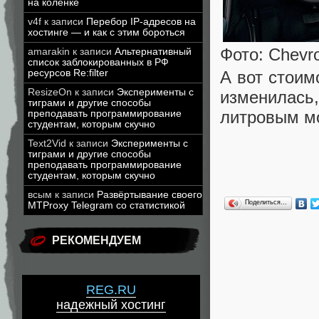
на коленке
v4f
к записи
Перебор IP-адресов на
хостинге — и как с этим бороться
Фото: Chevro
amarakin
к записи
Альтернативный
список заблокированных в РФ
ресурсов Re:filter
А вот стоим
ResizeOn
к записи
Эксперименты с
изменилас
тиграми и другие способы
литровым мо
преподавать программирование
студентам, которым скучно
Text2Vid
к записи
Эксперименты с
тиграми и другие способы
преподавать программирование
студентам, которым скучно
всым
к записи
Развёртывание своего
Поделиться…
MTProxy Telegram со статистикой
РЕКОМЕНДУЕМ
REG.RU
надежный хостинг