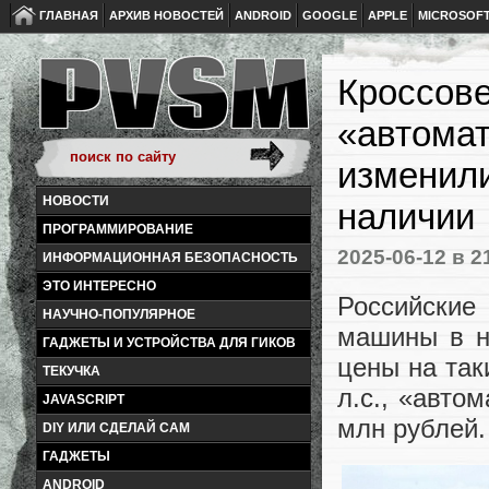
ГЛАВНАЯ
АРХИВ НОВОСТЕЙ
ANDROID
GOOGLE
APPLE
MICROSOF
Кроссове
«автомат
изменили
НОВОСТИ
наличии
ПРОГРАММИРОВАНИЕ
2025-06-12
в 2
ИНФОРМАЦИОННАЯ БЕЗОПАСНОСТЬ
ЭТО ИНТЕРЕСНО
Российские
НАУЧНО-ПОПУЛЯРНОЕ
машины в н
ГАДЖЕТЫ И УСТРОЙСТВА ДЛЯ ГИКОВ
цены на так
ТЕКУЧКА
л.с., «авто
JAVASCRIPT
млн рублей.
DIY ИЛИ СДЕЛАЙ САМ
ГАДЖЕТЫ
ANDROID