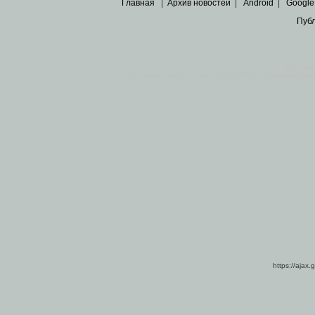
Главная
|
Архив новостей
|
Android
|
Google
Пуб
Все пра
Основными материалами сайта являются
архивные ко
https://ajax.