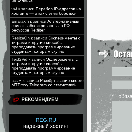
на коленке
v4f
к записи
Перебор IP-адресов на
хостинге — и как с этим бороться
amarakin
к записи
Альтернативный
список заблокированных в РФ
ресурсов Re:filter
ResizeOn
к записи
Эксперименты с
тиграми и другие способы
преподавать программирование
студентам, которым скучно
Text2Vid
к записи
Эксперименты с
тиграми и другие способы
преподавать программирование
студентам, которым скучно
всым
к записи
Развёртывание своего
MTProxy Telegram со статистикой
* - обя
РЕКОМЕНДУЕМ
REG.RU
надежный хостинг