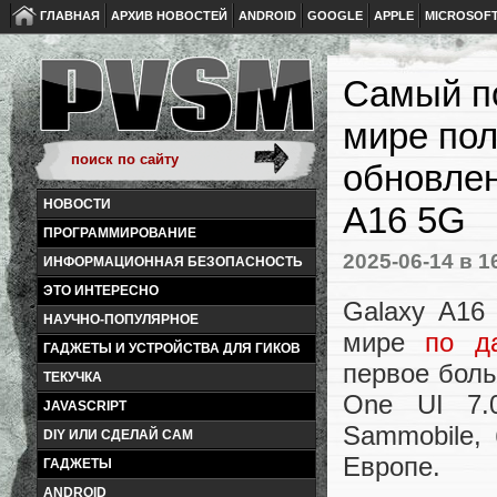
ГЛАВНАЯ
АРХИВ НОВОСТЕЙ
ANDROID
GOOGLE
APPLE
MICROSOF
Самый п
мире пол
обновлен
НОВОСТИ
A16 5G
ПРОГРАММИРОВАНИЕ
2025-06-14
в 1
ИНФОРМАЦИОННАЯ БЕЗОПАСНОСТЬ
ЭТО ИНТЕРЕСНО
Galaxy A16
НАУЧНО-ПОПУЛЯРНОЕ
мире
по д
ГАДЖЕТЫ И УСТРОЙСТВА ДЛЯ ГИКОВ
первое бол
ТЕКУЧКА
One UI 7.
JAVASCRIPT
Sammobile,
DIY ИЛИ СДЕЛАЙ САМ
Европе.
ГАДЖЕТЫ
ANDROID