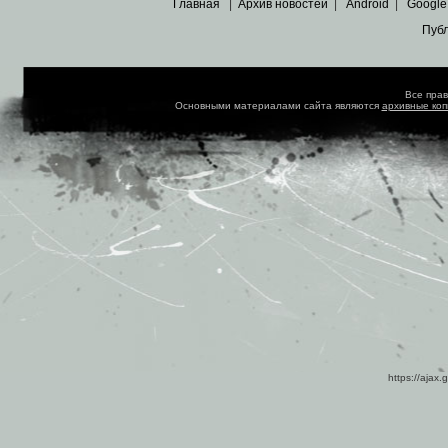
Главная
|
Архив новостей
|
Android
|
Google
Пуб
Все пра
Основными материалами сайта являются
архивные ко
https://ajax.