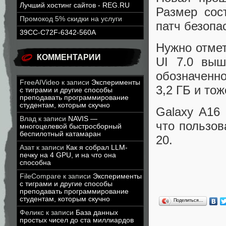
Лучший хостинг сайтов - REG.RU
Размер сос
Промокод 5% скидки на услуги
патч безопас
39CC-C72F-6342-560A
Нужно отмет
КОММЕНТАРИИ
UI 7.0 выш
обозначенн
FreeAIVideo
к записи
Эксперименты
3,2 ГБ и то
с тиграми и другие способы
преподавать программирование
студентам, которым скучно
Galaxy A16 
Влад
к записи
NAVIS —
что пользов
многоцелевой быстросборный
беспилотный катамаран
20.
Азат
к записи
Как я собрал LLM-
печку на 4 GPU, и на что она
способна
FileCompare
к записи
Эксперименты
с тиграми и другие способы
преподавать программирование
студентам, которым скучно
Поделиться…
Феликс
к записи
База данных
простых чисел до ста миллиардов