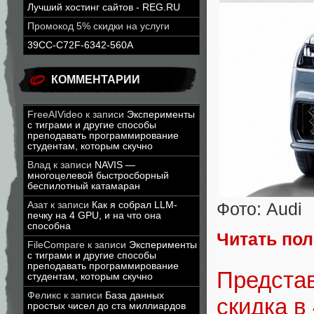
Лучший хостинг сайтов - REG.RU
Промокод 5% скидки на услуги
39CC-C72F-6342-560A
КОММЕНТАРИИ
FreeAIVideo
к записи
Эксперименты
с тиграми и другие способы
преподавать программирование
студентам, которым скучно
Влад
к записи
NAVIS —
многоцелевой быстросборный
беспилотный катамаран
Фото: Audi
Азат
к записи
Как я собрал LLM-
печку на 4 GPU, и на что она
способна
Читать по
FileCompare
к записи
Эксперименты
с тиграми и другие способы
преподавать программирование
Представ
студентам, которым скучно
Феликс
к записи
База данных
скидка в
простых чисел до ста миллиардов