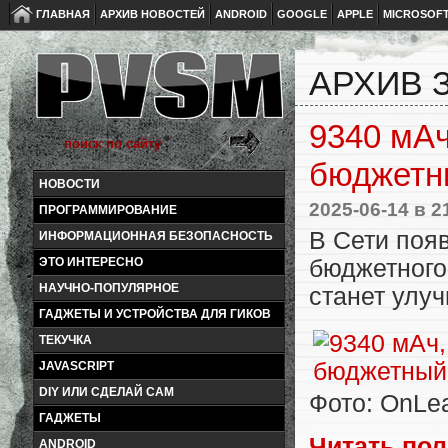
ГЛАВНАЯ
АРХИВ НОВОСТЕЙ
ANDROID
GOOGLE
APPLE
MICROSOF
АРХИВ З
9340 мАч
бюджетны
НОВОСТИ
2025-06-14
в 2
ПРОГРАММИРОВАНИЕ
В Сети поя
ИНФОРМАЦИОННАЯ БЕЗОПАСНОСТЬ
бюджетног
ЭТО ИНТЕРЕСНО
НАУЧНО-ПОПУЛЯРНОЕ
станет улу
ГАДЖЕТЫ И УСТРОЙСТВА ДЛЯ ГИКОВ
ТЕКУЧКА
JAVASCRIPT
DIY ИЛИ СДЕЛАЙ САМ
Фото: OnLe
ГАДЖЕТЫ
Читать по
ANDROID