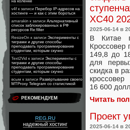
на коленке
ступенча
v4f
к записи
Перебор IP-адресов на
хостинге — и как с этим бороться
XC40 20
amarakin
к записи
Альтернативный
список заблокированных в РФ
2025-06-14
в 2
ресурсов Re:filter
В Китае 
ResizeOn
к записи
Эксперименты с
тиграми и другие способы
Кроссовер 
преподавать программирование
студентам, которым скучно
149,8 до 1
Text2Vid
к записи
Эксперименты с
для первы
тиграми и другие способы
преподавать программирование
скидка в р
студентам, которым скучно
кроссовер
всым
к записи
Развёртывание своего
MTProxy Telegram со статистикой
16 600 дол
Читать по
РЕКОМЕНДУЕМ
Проект у
REG.RU
надежный хостинг
2025-06-14
в 2