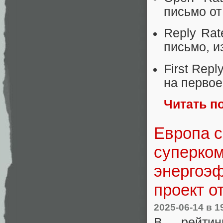
письмо от
Reply Rat
письмо, и
First Rep
на первое 
Читать п
Европа 
суперком
энергоэф
проект о
2025-06-14
в 1
В рейтин