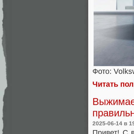
Фото: Volk
Читать по
Выжимае
правиль
2025-06-14
в 1
Привет! С 