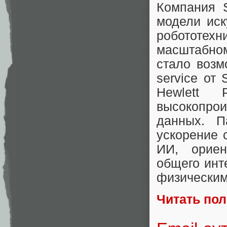
Компания 
модели иск
робототе
масштабно
стало возм
service от
Hewlett 
высокопро
данных. 
ускорение 
ИИ, ориен
общего инт
физическим
Читать по