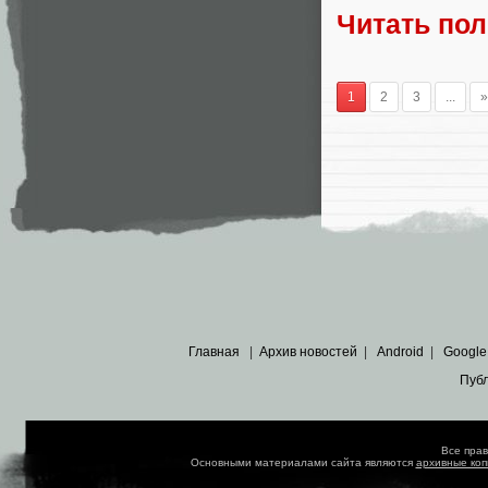
Читать по
1
2
3
...
»
Главная
|
Архив новостей
|
Android
|
Google
Пуб
Все пра
Основными материалами сайта являются
архивные ко