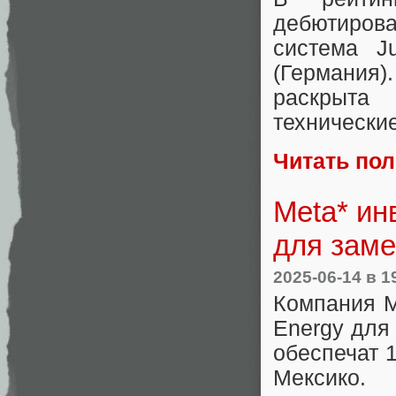
дебютиров
система J
(Германия
раскрыта
технически
Читать по
Meta* ин
для заме
2025-06-14
в 1
Компания M
Energy для
обеспечат 
Мексико.