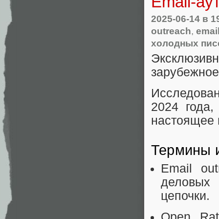
Email-ау
2025-06-14
в 1
outreach
,
emai
холодных пис
Эксклюзи
зарубежное
Исследова
2024 года
настоящее 
Термины 
Email ou
деловых 
цепочки.
Open Rat