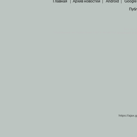
Главная
|
Архив новостей
|
Android
|
Google
Пуб
Все пра
Основными материалами сайта являются
архивные ко
https://ajax.