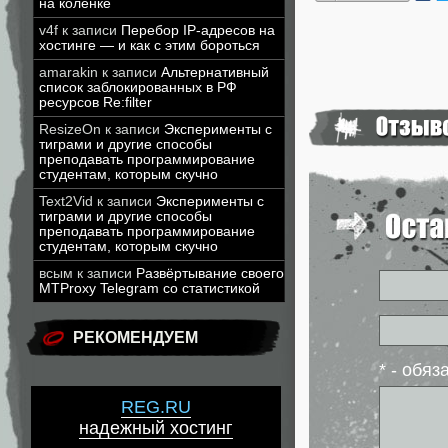
на коленке
v4f
к записи
Перебор IP-адресов на
хостинге — и как с этим бороться
amarakin
к записи
Альтернативный
список заблокированных в РФ
ресурсов Re:filter
ResizeOn
к записи
Эксперименты с
тиграми и другие способы
преподавать программирование
студентам, которым скучно
Text2Vid
к записи
Эксперименты с
тиграми и другие способы
преподавать программирование
студентам, которым скучно
всым
к записи
Развёртывание своего
MTProxy Telegram со статистикой
РЕКОМЕНДУЕМ
* - обя
REG.RU
надежный хостинг