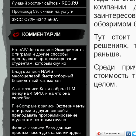
Лучший хостинг сайтов - REG.RU
компании 
Промокод 5% скидки на услуги
заинтересо
39CC-C72F-6342-560A
обозримом 
КОММЕНТАРИИ
Тут стоит 
решениях, 
FreeAIVideo
к записи
Эксперименты
раньше.
с тиграми и другие способы
преподавать программирование
студентам, которым скучно
Среди при
Влад
к записи
NAVIS —
стоимость 
многоцелевой быстросборный
беспилотный катамаран
целом.
Азат
к записи
Как я собрал LLM-
печку на 4 GPU, и на что она
способна
FileCompare
к записи
Эксперименты
с тиграми и другие способы
преподавать программирование
студентам, которым скучно
Феликс
к записи
База данных
простых чисел до ста миллиардов
Поделиться…