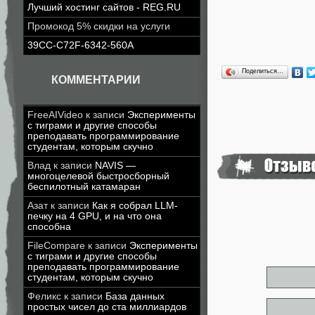
Лучший хостинг сайтов - REG.RU
Промокод 5% скидки на услуги
39CC-C72F-6342-560A
Поделиться…
КОММЕНТАРИИ
FreeAIVideo
к записи
Эксперименты
с тиграми и другие способы
преподавать программирование
студентам, которым скучно
Влад
к записи
NAVIS —
многоцелевой быстросборный
беспилотный катамаран
Азат
к записи
Как я собрал LLM-
печку на 4 GPU, и на что она
способна
FileCompare
к записи
Эксперименты
с тиграми и другие способы
преподавать программирование
студентам, которым скучно
Феликс
к записи
База данных
простых чисел до ста миллиардов