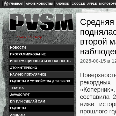
ГЛАВНАЯ
АРХИВ НОВОСТЕЙ
ANDROID
GOOGLE
APPLE
MICROSOF
Средняя 
поднялас
второй м
НОВОСТИ
наблюде
ПРОГРАММИРОВАНИЕ
2025-06-15
в 1
ИНФОРМАЦИОННАЯ БЕЗОПАСНОСТЬ
ЭТО ИНТЕРЕСНО
Поверхност
НАУЧНО-ПОПУЛЯРНОЕ
рекордных
ГАДЖЕТЫ И УСТРОЙСТВА ДЛЯ ГИКОВ
«Коперник»
ТЕКУЧКА
JAVASCRIPT
составила 2
DIY ИЛИ СДЕЛАЙ САМ
ниже истор
ГАДЖЕТЫ
прошлого го
ANDROID