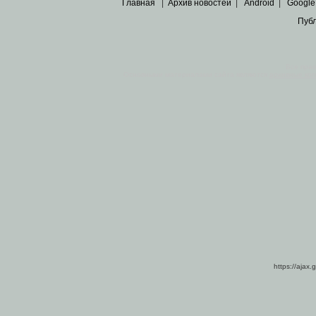
Главная
|
Архив новостей
|
Android
|
Google
Пуб
Все пра
Основными материалами сайта являются
архивные ко
https://ajax.