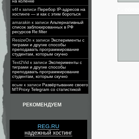
на коленке
* - обя
v4f
к записи
Перебор IP-адресов на
хостинге — и как с этим бороться
amarakin
к записи
Альтернативный
список заблокированных в РФ
ресурсов Re:filter
ResizeOn
к записи
Эксперименты с
тиграми и другие способы
преподавать программирование
студентам, которым скучно
Text2Vid
к записи
Эксперименты с
тиграми и другие способы
преподавать программирование
студентам, которым скучно
всым
к записи
Развёртывание своего
MTProxy Telegram со статистикой
РЕКОМЕНДУЕМ
REG.RU
надежный хостинг