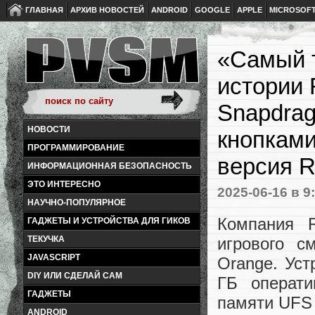
ГЛАВНАЯ
АРХИВ НОВОСТЕЙ
ANDROID
GOOGLE
APPLE
MICROSOF
«Cамый 
истории 
Snapdrag
НОВОСТИ
кнопками
ПРОГРАММИРОВАНИЕ
версия R
ИНФОРМАЦИОННАЯ БЕЗОПАСНОСТЬ
ЭТО ИНТЕРЕСНО
2025-06-16
в 9
НАУЧНО-ПОПУЛЯРНОЕ
Компания 
ГАДЖЕТЫ И УСТРОЙСТВА ДЛЯ ГИКОВ
игрового с
ТЕКУЧКА
JAVASCRIPT
Orange. Уст
DIY ИЛИ СДЕЛАЙ САМ
ГБ операт
ГАДЖЕТЫ
памяти UFS 
ANDROID