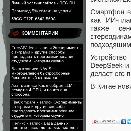
Лучший хостинг сайтов - REG.RU
Смартфон в
Промокод 5% скидки на услуги
как ИИ-пла
39CC-C72F-6342-560A
также се
КОММЕНТАРИИ
стереодин
подходящим 
FreeAIVideo
к записи
Эксперименты
с тиграми и другие способы
Устройство
преподавать программирование
студентам, которым скучно
DeepSeek и
Влад
к записи
NAVIS —
делает его 
многоцелевой быстросборный
беспилотный катамаран
В Китае нов
Азат
к записи
Как я собрал LLM-
печку на 4 GPU, и на что она
способна
FileCompare
к записи
Эксперименты
с тиграми и другие способы
преподавать программирование
студентам, которым скучно
Поделиться…
Феликс
к записи
База данных
простых чисел до ста миллиардов