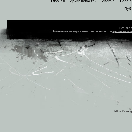
Главная
|
Архив новостей
|
Android
|
Google
Пуб
Все пра
Основными материалами сайта являются
архивные ко
https://ajax.