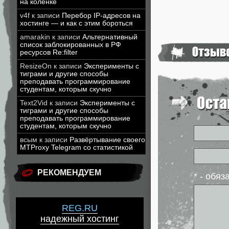
на коленке
v4f
к записи
Перебор IP-адресов на
хостинге — и как с этим бороться
amarakin
к записи
Альтернативный
список заблокированных в РФ
ресурсов Re:filter
ResizeOn
к записи
Эксперименты с
тиграми и другие способы
преподавать программирование
студентам, которым скучно
Text2Vid
к записи
Эксперименты с
тиграми и другие способы
преподавать программирование
студентам, которым скучно
всым
к записи
Развёртывание своего
MTProxy Telegram со статистикой
РЕКОМЕНДУЕМ
* - обя
REG.RU
надежный хостинг