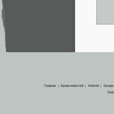
Главная
|
Архив новостей
|
Android
|
Google
Пуб
Все пра
Основными материалами сайта являются
архивные ко