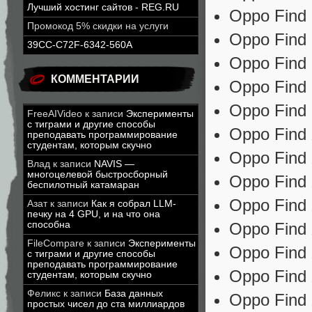
Лучший хостинг сайтов - REG.RU
Oppo Find
Промокод 5% скидки на услуги
Oppo Find
39CC-C72F-6342-560A
Oppo Find 
КОММЕНТАРИИ
Oppo Find
Oppo Find 
FreeAIVideo
к записи
Эксперименты
с тиграми и другие способы
Oppo Find 
преподавать программирование
студентам, которым скучно
Oppo Find 
Влад
к записи
NAVIS —
многоцелевой быстросборный
Oppo Find 
беспилотный катамаран
Oppo Find 
Азат
к записи
Как я собрал LLM-
печку на 4 GPU, и на что она
способна
Oppo Find 
FileCompare
к записи
Эксперименты
Oppo Find 
с тиграми и другие способы
преподавать программирование
Oppo Find 
студентам, которым скучно
Феликс
к записи
База данных
Oppo Find 
простых чисел до ста миллиардов