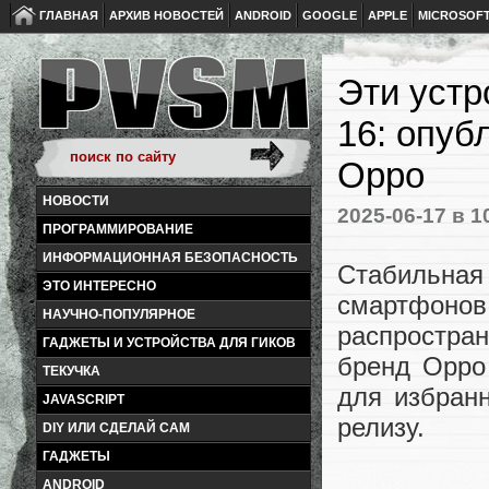
ГЛАВНАЯ
АРХИВ НОВОСТЕЙ
ANDROID
GOOGLE
APPLE
MICROSOF
Эти устр
16: опуб
Oppo
НОВОСТИ
2025-06-17
в 1
ПРОГРАММИРОВАНИЕ
ИНФОРМАЦИОННАЯ БЕЗОПАСНОСТЬ
Стабильна
ЭТО ИНТЕРЕСНО
смартфон
НАУЧНО-ПОПУЛЯРНОЕ
распростра
ГАДЖЕТЫ И УСТРОЙСТВА ДЛЯ ГИКОВ
бренд Oppo 
ТЕКУЧКА
для избранн
JAVASCRIPT
релизу.
DIY ИЛИ СДЕЛАЙ САМ
ГАДЖЕТЫ
ANDROID