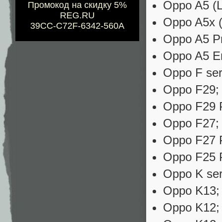
Oppo A5 (
Промокод на скидку 5%
REG.RU
Oppo A5x 
39CC-C72F-6342-560A
Oppo A5 Pr
Oppo A5 E
Oppo F ser
Oppo F29;
Oppo F29 
Oppo F27;
Oppo F27 
Oppo F25 
Oppo K ser
Oppo K13;
Oppo K12;