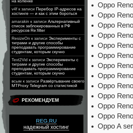
на коленке
Oppo Reno 
v4f
к записи
Перебор IP-адресов на
Oppo Reno
хостинге — и как с этим бороться
amarakin
к записи
Альтернативный
Oppo Reno
список заблокированных в РФ
ресурсов Re:filter
Oppo Reno
ResizeOn
к записи
Эксперименты с
тиграми и другие способы
Oppo Reno
преподавать программирование
студентам, которым скучно
Oppo Reno
Text2Vid
к записи
Эксперименты с
Oppo Reno
тиграми и другие способы
преподавать программирование
студентам, которым скучно
Oppo Reno
всым
к записи
Развёртывание своего
Oppo Reno
MTProxy Telegram со статистикой
Oppo Reno
РЕКОМЕНДУЕМ
Oppo Reno
Oppo Reno
REG.RU
Oppo A ser
надежный хостинг