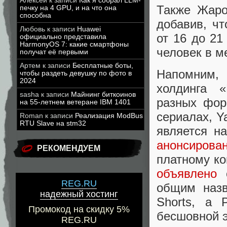
Алексей
к записи
Как я собрал LLM-
Также Жаро
печку на 4 GPU, и на что она
способна
добавив, ч
Любовь
к записи
Huawei
от 16 до 21
официально представила
HarmonyOS 7: какие смартфоны
человек в м
получат её первыми
Артем
к записи
Бесплатные боты,
Напомним, 
чтобы раздеть девушку по фото в
2024
холдинга «
sasha
к записи
Майнинг биткоинов
разных фор
на 55-летнем ветеране IBM 1401
сериалах, Y
Roman
к записи
Реализация ModBus
RTU Slave на stm32
является н
анонсирова
РЕКОМЕНДУЕМ
платному ко
объявлено
о
REG.RU
общим назв
надежный хостинг
Shorts, а 
Промокод на скидку 5%
бесшовной 
REG.RU