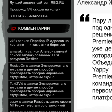
Александр 
Лучший хостинг сайтов - REG.RU
Промокод 5% скидки на услуги
39CC-C72F-6342-560A
Пару л
под од
КОММЕНТАРИИ
решен
Premie
v4f
к записи
Перебор IP-адресов на
хостинге — и как с этим бороться
уже де
amarakin
к записи
Альтернативный
кото
список заблокированных в РФ
ресурсов Re:filter
Объед
ResizeOn
к записи
Эксперименты с
Yappy
тиграми и другие способы
преподавать программирование
Premie
студентам, которым скучно
коман
Text2Vid
к записи
Эксперименты с
тиграми и другие способы
перво
преподавать программирование
студентам, которым скучно
платф
всым
к записи
Развёртывание своего
MTProxy Telegram со статистикой