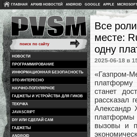
ГЛАВНАЯ
АРХИВ НОВОСТЕЙ
ANDROID
GOOGLE
APPLE
MICROSOF
Все роли
месте: R
одну пл
НОВОСТИ
2025-06-18
в 1
ПРОГРАММИРОВАНИЕ
«Газпром-
ИНФОРМАЦИОННАЯ БЕЗОПАСНОСТЬ
ЭТО ИНТЕРЕСНО
платформу 
НАУЧНО-ПОПУЛЯРНОЕ
станет дос
ГАДЖЕТЫ И УСТРОЙСТВА ДЛЯ ГИКОВ
рассказал 
ТЕКУЧКА
Александр 
JAVASCRIPT
платформы 
DIY ИЛИ СДЕЛАЙ САМ
вызовы и п
ГАДЖЕТЫ
экономичес
ANDROID