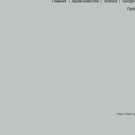
Главная
|
Архив новостей
|
Android
|
Google
Пуб
Все пра
Основными материалами сайта являются
архивные ко
https://ajax.